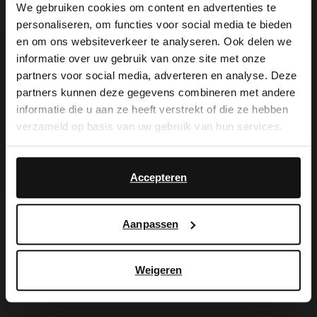
We gebruiken cookies om content en advertenties te
personaliseren, om functies voor social media te bieden
×
en om ons websiteverkeer te analyseren. Ook delen we
De My Manfield
View this website in English?
informatie over uw gebruik van onze site met onze
partners voor social media, adverteren en analyse. Deze
voordelen wachten
It looks like your language isn't Dutch. Would
partners kunnen deze gegevens combineren met andere
you like to switch to English?
informatie die u aan ze heeft verstrekt of die ze hebben
op je.
verzameld op basis van uw gebruik van hun services.
Yes, switch to
No, stay in Dutch
English
Accepteren
AANMELDEN MY MANFIELD
Meer over My Manfield
Aanpassen
Service
Weigeren
Contact