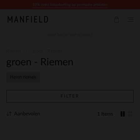
Doorgaan naar artikel
10% extra kassakorting op promotie artikelen
Riemen
groen - Riemen
groen - Riemen
Heren riemen
FILTER
Aanbevolen
1 Items