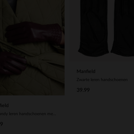
Manfield
Zwarte leren handschoenen
39.99
ield
Burgundy leren handschoenen met gevlochten details
99