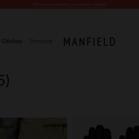
10% extra kassakorting op promotie artikelen
Giftshop
Promotie
5)