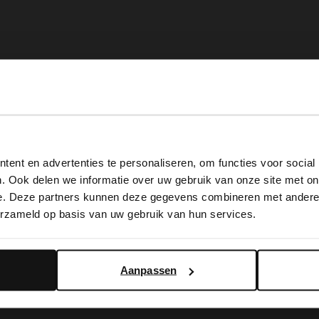
View this website in English?
ent en advertenties te personaliseren, om functies voor social
It looks like your language isn't Dutch. Would you like to
. Ook delen we informatie over uw gebruik van onze site met on
switch to English?
e. Deze partners kunnen deze gegevens combineren met andere i
erzameld op basis van uw gebruik van hun services.
Yes, switch to English
No, stay in Dutch
Aanpassen