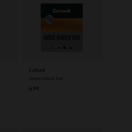
Collonil
Suède nubuck box
6.99