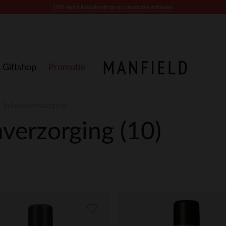
10% extra kassakorting op promotie artikelen
Giftshop
Promotie
 - Schoenverzorging
nverzorging
(10)