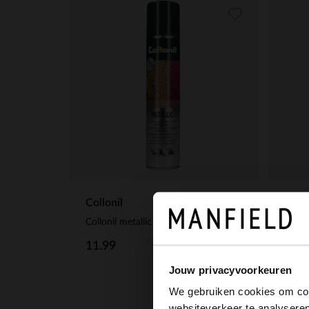
Collonil
Collo
Collonil metallic spray
Soft
11.99
6.99
Jouw privacyvoorkeuren
We gebruiken cookies om cont
websiteverkeer te analyseren