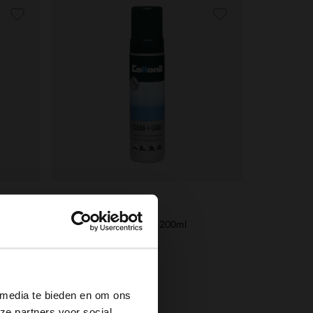
Collonil
Clean & care schuim 200ml
×
13.99
 media te bieden en om ons
ze partners voor social