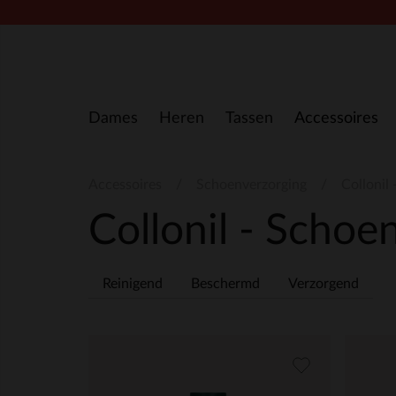
Doorgaan naar artikel
Dames
Heren
Tassen
Accessoires
Accessoires
Schoenverzorging
Collonil
Collonil - Schoe
Reinigend
Beschermd
Verzorgend