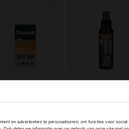
nil
Collonil
 gum
Collonil Carbon Pure 100ml
12.99
View this website in English?
ent en advertenties te personaliseren, om functies voor social
It looks like your language isn't Dutch. Would you like to
. Ook delen we informatie over uw gebruik van onze site met on