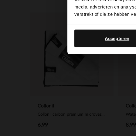
media, adverteren en analys
verstrekt of die ze hebben v
Accepteren
Collonil
Collo
Collonil carbon premium microvezeldoek
Water
6.99
8.99