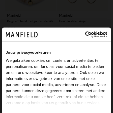
Manfield
Manfield
Gouden stalen ringen
Beige armband met gouden details
14.99
9.99
Jouw privacyvoorkeuren
We gebruiken cookies om content en advertenties te
personaliseren, om functies voor social media te bieden
×
en om ons websiteverkeer te analyseren. Ook delen we
View this website in English?
informatie over uw gebruik van onze site met onze
partners voor social media, adverteren en analyse. Deze
It looks like your language isn't Dutch. Would
partners kunnen deze gegevens combineren met andere
Manfield
Manfield
you like to switch to English?
informatie die u aan ze heeft verstrekt of die ze hebben
Goudkleurige brede ringen
Goudkleurige knot oorbellen
verzameld op basis van uw gebruik van hun services.
14.99
9.99
Yes, switch to
No, stay in Dutch