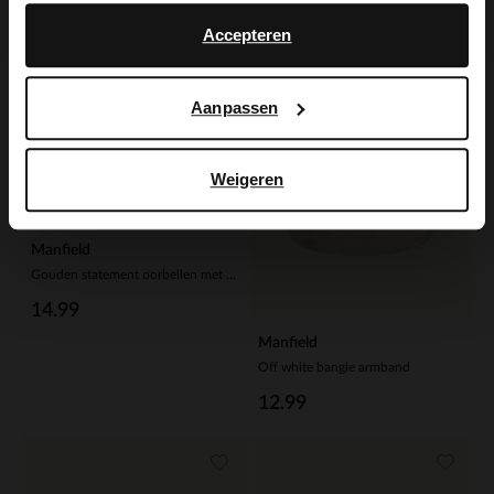
English
Accepteren
Aanpassen
Weigeren
Manfield
Gouden statement oorbellen met bruine knopen
14.99
Manfield
Off white bangle armband
12.99