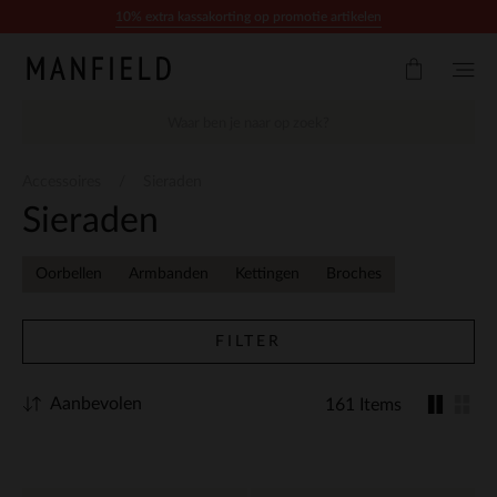
Doorgaan naar artikel
10% extra kassakorting op promotie artikelen
Accessoires
Sieraden
Sieraden
Oorbellen
Armbanden
Kettingen
Broches
FILTER
Aanbevolen
161 Items