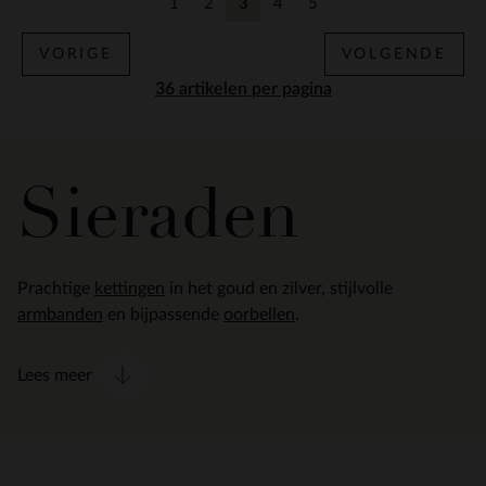
1
2
3
4
5
Vorige
Vorige
Huidige pagina
Vorige
Vorige
VORIGE
VOLGENDE
per pagina
Sieraden
Prachtige
kettingen
in het goud en zilver, stijlvolle
armbanden
en bijpassende
oorbellen
.
Lees meer