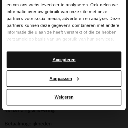
De My Manfield
×
en om ons websiteverkeer te analyseren. Ook delen we
View this website in English?
voordelen wachten
informatie over uw gebruik van onze site met onze
partners voor social media, adverteren en analyse. Deze
It looks like your language isn't Dutch. Would
op je.
partners kunnen deze gegevens combineren met andere
you like to switch to English?
informatie die u aan ze heeft verstrekt of die ze hebben
verzameld op basis van uw gebruik van hun services.
Yes, switch to
No, stay in Dutch
AANMELDEN MY MANFIELD
English
Meer over My Manfield
Accepteren
Aanpassen
Service
Contact
Weigeren
Verzending & levering
Betaalmogelijkheden