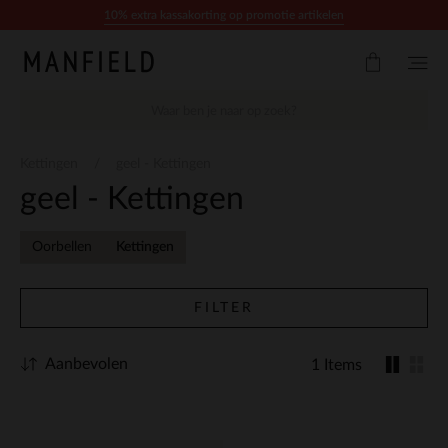
Doorgaan naar artikel
10% extra kassakorting op promotie artikelen
Kettingen
geel - Kettingen
geel - Kettingen
Oorbellen
Kettingen
FILTER
Aanbevolen
1 Items