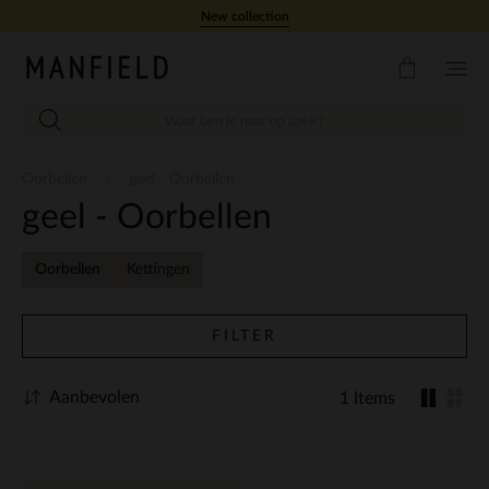
Doorgaan naar artikel
New collection
Oorbellen
geel - Oorbellen
geel - Oorbellen
Oorbellen
Kettingen
FILTER
Aanbevolen
1 Items