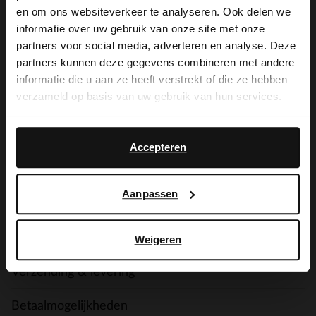
De My Manfield
×
en om ons websiteverkeer te analyseren. Ook delen we
View this website in English?
voordelen wachten
informatie over uw gebruik van onze site met onze
partners voor social media, adverteren en analyse. Deze
It looks like your language isn't Dutch. Would
op je.
partners kunnen deze gegevens combineren met andere
you like to switch to English?
informatie die u aan ze heeft verstrekt of die ze hebben
verzameld op basis van uw gebruik van hun services.
Yes, switch to
No, stay in Dutch
AANMELDEN MY MANFIELD
English
Meer over My Manfield
Accepteren
Aanpassen
Service
Contact
Weigeren
Verzending & levering
Betaalmogelijkheden