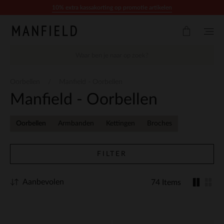
Doorgaan naar artikel
10% extra kassakorting op promotie artikelen
Oorbellen
Manfield - Oorbellen
Manfield - Oorbellen
Oorbellen
Armbanden
Kettingen
Broches
FILTER
Aanbevolen
74 Items