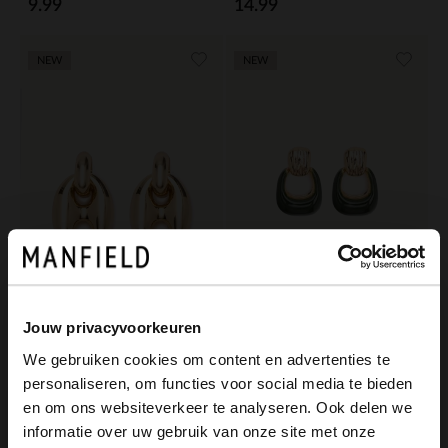
9.99
14.99
NEW
NEW
Manfield
Groene oorbellen met gouden details
9.99
Jouw privacyvoorkeuren
Manfield
We gebruiken cookies om content en advertenties te
Gouden oorhangers
personaliseren, om functies voor social media te bieden
9.99
×
en om ons websiteverkeer te analyseren. Ook delen we
View this website in English?
informatie over uw gebruik van onze site met onze