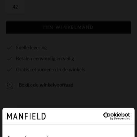
42
IN WINKELMAND
Snelle levering
Betalen eenvoudig en veilig
Gratis retourneren in de winkels
Bekijk de winkelvoorraad
Omschrijving