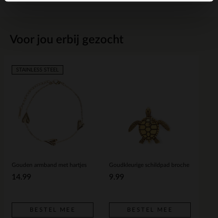
Voor jou erbij gezocht
STAINLESS STEEL
Gouden armband met hartjes
Goudkleurige schildpad broche
14.99
9.99
BESTEL MEE
BESTEL MEE