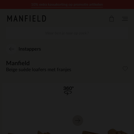
Doorgaan naar artikel
10% extra kassakorting op promotie artikelen
Instappers
Manfield
Beige suède loafers met franjes