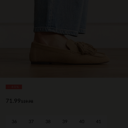
- 40%
71.99
119.98
36
37
38
39
40
41