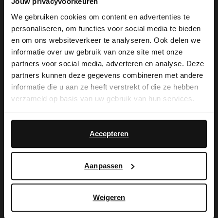
Jouw privacyvoorkeuren
We gebruiken cookies om content en advertenties te
Beige suède loafers met franjes van
personaliseren, om functies voor social media te bieden
×
en om ons websiteverkeer te analyseren. Ook delen we
Manfield. De loafers hebben een platte
View this website in English?
informatie over uw gebruik van onze site met onze
hak van 1 cm en gestikte ronde neus. We
partners voor social media, adverteren en analyse. Deze
It looks like your language isn't Dutch. Would
partners kunnen deze gegevens combineren met andere
adviseren als verzorging en bescherming
you like to switch to English?
informatie die u aan ze heeft verstrekt of die ze hebben
de Natural Trendspray.
verzameld op basis van uw gebruik van hun services.
Yes, switch to
No, stay in Dutch
English
Accepteren
Alles over dit product
Aanpassen
Maattabel
Weigeren
Bezorgen & retour