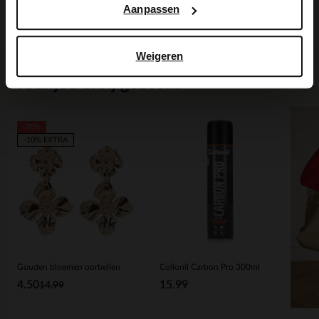
Aanpassen
Bezorgen & retour
Weigeren
Voor jou erbij gezocht
-70%
-10% EXTRA
Gouden bloemen oorbellen
Collonil Carbon Pro 300ml
4.50
15.99
14.99