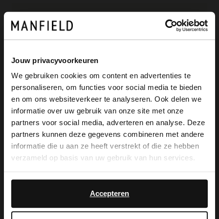
Beige suède sandalen met hak van
Manfield. De sandalen hebben een strik
Jouw privacyvoorkeuren
op de voorvoet, gespsluiting rondom de
We gebruiken cookies om content en advertenties te
enkels en rechte hak van 7 cm. We
personaliseren, om functies voor social media te bieden
×
adviseren als verzorging en bescherming
en om ons websiteverkeer te analyseren. Ook delen we
View this website in English?
informatie over uw gebruik van onze site met onze
de suède/nubuck spray in transparant.
partners voor social media, adverteren en analyse. Deze
It looks like your language isn't Dutch. Would
partners kunnen deze gegevens combineren met andere
you like to switch to English?
informatie die u aan ze heeft verstrekt of die ze hebben
verzameld op basis van uw gebruik van hun services.
Alles over dit product
Yes, switch to
No, stay in Dutch
English
Accepteren
Maattabel