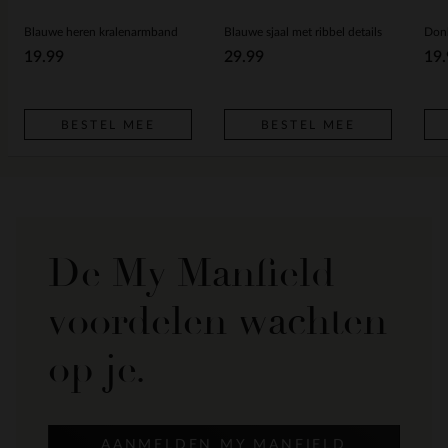
Blauwe heren kralenarmband
Blauwe sjaal met ribbel details
Don
19.99
29.99
19.
BESTEL MEE
BESTEL MEE
De My Manfield
voordelen wachten
op je.
AANMELDEN MY MANFIELD