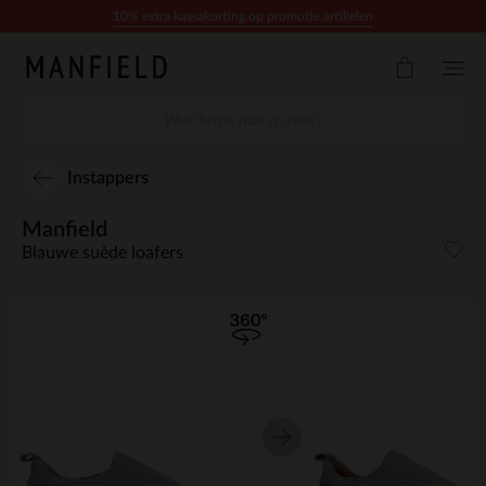
Doorgaan naar artikel
10% extra kassakorting op promotie artikelen
Instappers
Manfield
Blauwe suède loafers