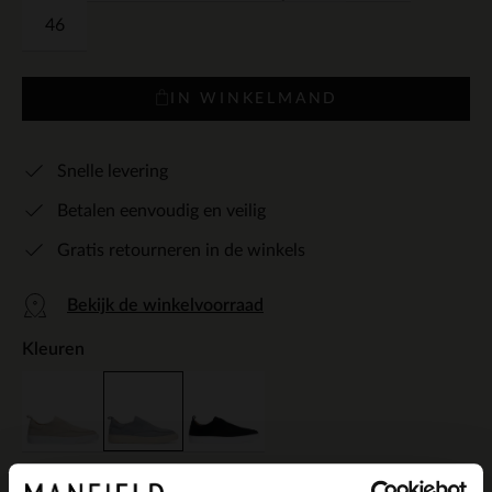
46
IN WINKELMAND
Snelle levering
Betalen eenvoudig en veilig
Gratis retourneren in de winkels
Bekijk de winkelvoorraad
Kleuren