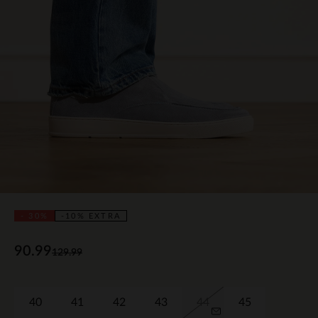
- 30%
-10% EXTRA
90.99
129.99
40
41
42
43
44
45