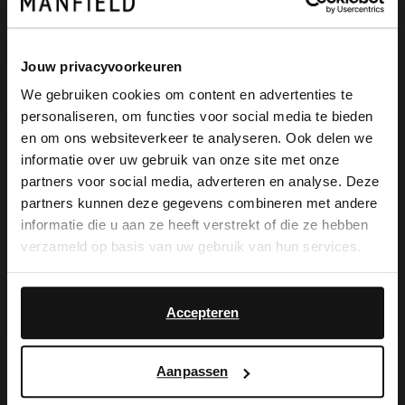
Jouw privacyvoorkeuren
Omschrijving
We gebruiken cookies om content en advertenties te
personaliseren, om functies voor social media te bieden
×
en om ons websiteverkeer te analyseren. Ook delen we
Blauwe suède loafers van Manfield met
View this website in English?
informatie over uw gebruik van onze site met onze
een witte zool van 3 cm en een hoog
partners voor social media, adverteren en analyse. Deze
It looks like your language isn't Dutch. Would
partners kunnen deze gegevens combineren met andere
detail wat tot over de voorvoet heen
you like to switch to English?
informatie die u aan ze heeft verstrekt of die ze hebben
loopt. We adviseren als verzorging en
verzameld op basis van uw gebruik van hun services.
Yes, switch to
bescherming suède/nubuck spray in
No, stay in Dutch
English
transparant.
Accepteren
Aanpassen
Alles over dit product