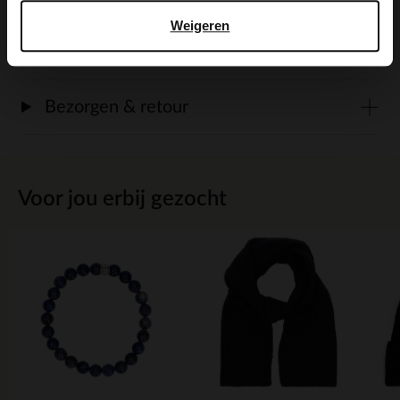
Weigeren
Maattabel
Bezorgen & retour
Voor jou erbij gezocht