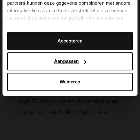
partners kunnen deze gegevens combineren met andere
you like to switch to English?
informatie die u aan ze heeft verstrekt of die ze hebben
verzameld op basis van uw gebruik van hun services.
Omschrijving
Yes, switch to
No, stay in Dutch
English
Accepteren
Bordeaux rode hoge leren laarzen met
hak van Manfield. De laarzen hebben een
Aanpassen
puntige neus en blokhak van 6 cm. De
schachthoogte is 42 cm en de
Weigeren
schachtbreedte is 37 cm, gemeten bij een
maat 37. We adviseren als verzorging en
bescherming de Collonil Carbon Pro.