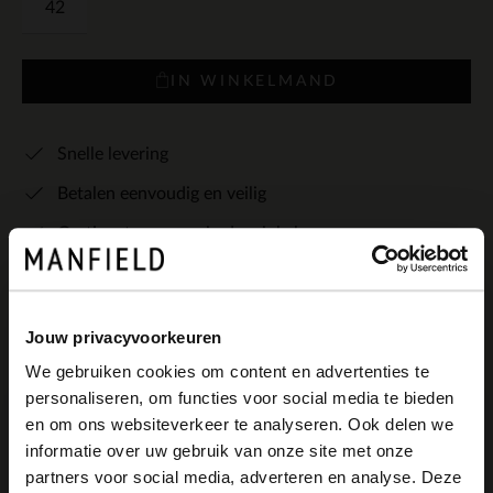
42
IN WINKELMAND
Snelle levering
Betalen eenvoudig en veilig
Gratis retourneren in de winkels
Bekijk de winkelvoorraad
Kleuren
Jouw privacyvoorkeuren
We gebruiken cookies om content en advertenties te
+6
personaliseren, om functies voor social media te bieden
×
en om ons websiteverkeer te analyseren. Ook delen we
View this website in English?
informatie over uw gebruik van onze site met onze
partners voor social media, adverteren en analyse. Deze
It looks like your language isn't Dutch. Would