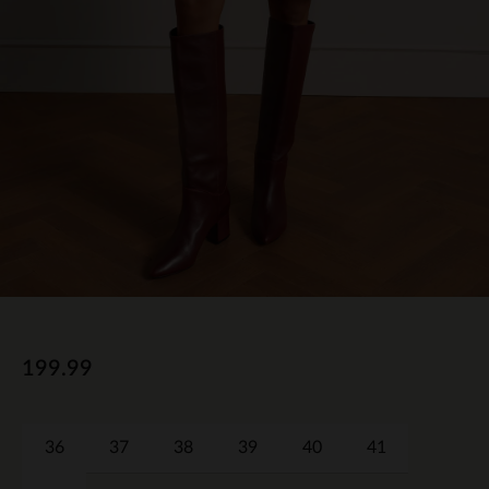
199.99
36
37
38
39
40
41