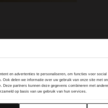
-70%
View this website in English?
ent en advertenties te personaliseren, om functies voor social
It looks like your language isn't Dutch. Would you like to
. Ook delen we informatie over uw gebruik van onze site met on
switch to English?
e. Deze partners kunnen deze gegevens combineren met andere i
erzameld op basis van uw gebruik van hun services.
Yes, switch to English
No, stay in Dutch
Goudkleurige bangle armband
Goudkleurige druppel oorbellen
3.00
9.99