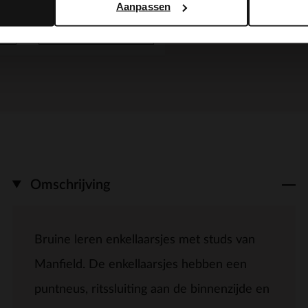
Aanpassen
BESTEL MEE
Omschrijving
Bruine leren enkellaarsjes met studs van
Manfield. De enkellaarsjes hebben een
puntneus, ritssluiting aan de binnenzijde en