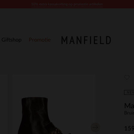
10% extra kassakorting op promotie artikelen
Giftshop
Promotie
NE
Ma
Brui
159