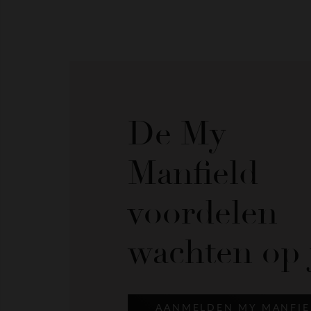
De My
Manfield
voordelen
wachten op 
AANMELDEN MY MANFIE