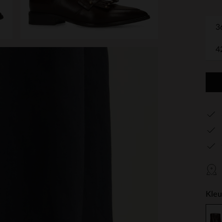
3
4
Kleu