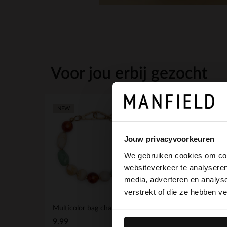
Voor jou erbij gezocht
NEW
Jouw privacyvoorkeuren
We gebruiken cookies om cont
websiteverkeer te analyseren
media, adverteren en analys
verstrekt of die ze hebben v
Multicolor bag charm
9.99
19.99