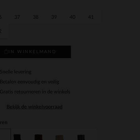
6
37
38
39
40
41
2
IN WINKELMAND
Snelle levering
Betalen eenvoudig en veilig
Gratis retourneren in de winkels
Bekijk de winkelvoorraad
ren