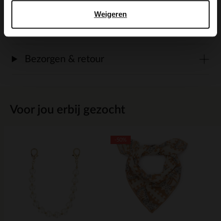
Weigeren
Maattabel
Bezorgen & retour
Voor jou erbij gezocht
-50%