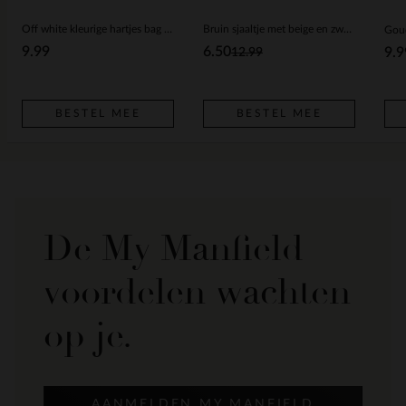
Off white kleurige hartjes bag charm
Bruin sjaaltje met beige en zwarte details
Goud
9.99
6.50
9.9
12.99
BESTEL MEE
BESTEL MEE
De My Manfield
voordelen wachten
op je.
AANMELDEN MY MANFIELD