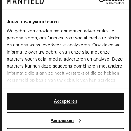
Jouw privacyvoorkeuren
Omschrijving
We gebruiken cookies om content en advertenties te
personaliseren, om functies voor social media te bieden
×
en om ons websiteverkeer te analyseren. Ook delen we
Donkerblauwe suède enkellaarsjes met
View this website in English?
informatie over uw gebruik van onze site met onze
studs van Manfield. De enkellaarsjes
partners voor social media, adverteren en analyse. Deze
It looks like your language isn't Dutch. Would
partners kunnen deze gegevens combineren met andere
hebben een puntneus, ritssluiting aan de
you like to switch to English?
informatie die u aan ze heeft verstrekt of die ze hebben
binnenzijde en platte hak van 3 cm. We
verzameld op basis van uw gebruik van hun services.
Yes, switch to
adviseren als verzorging en bescherming
No, stay in Dutch
English
de suède/nubuck spray in transparant.
Accepteren
Aanpassen
Alles over dit product