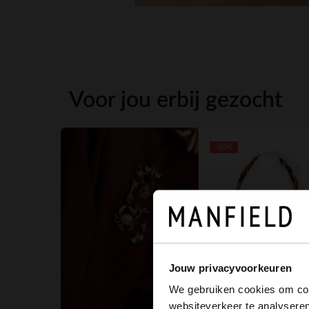
Voor jou erbij gezocht
-60%
Jouw privacyvoorkeuren
We gebruiken cookies om cont
6.00
14.99
websiteverkeer te analyseren