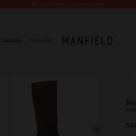
10% extra kassakorting op promotie artikelen
Giftshop
Promotie
No
Brui
189