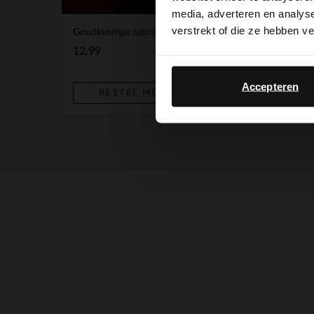
media, adverteren en analys
verstrekt of die ze hebben v
Goudkleurige zebra broche
BESTEL MEE
12.99
Accepteren
BESTEL MEE