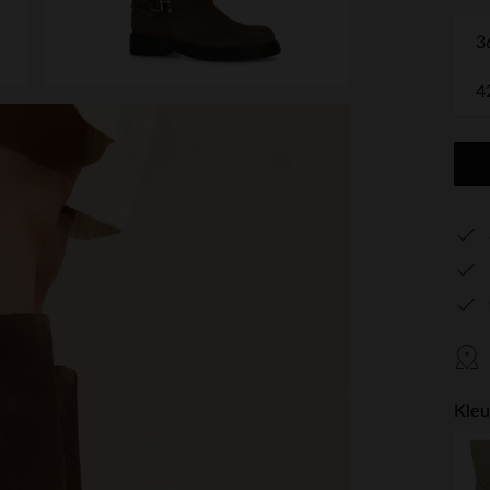
3
4
Kleu