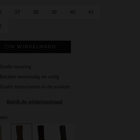
6
37
38
39
40
41
2
IN WINKELMAND
Snelle levering
Betalen eenvoudig en veilig
Gratis retourneren in de winkels
Bekijk de winkelvoorraad
ren