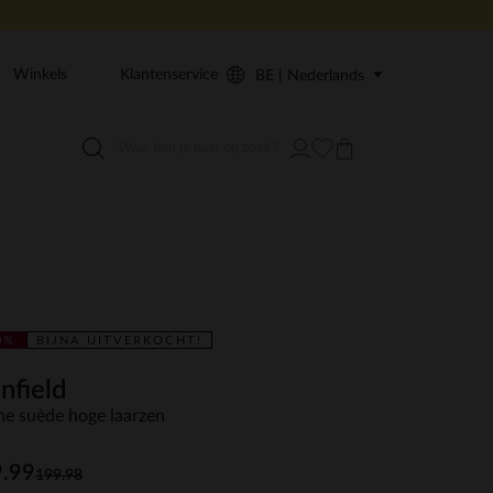
Winkels
Klantenservice
BE | Nederlands
0%
BIJNA UITVERKOCHT!
nfield
ne suède hoge laarzen
.99
199.98