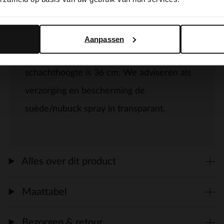
Yes, switch to English
No, stay in Dutch
Bruine suède hoge laarzen van Manfield
met een puntneus. De blokhak is 3 cm
Aanpassen
hoog, de schachtomtrek is 38 cm en de
schachthoogte is 36 cm. We adviseren als
verzorging en bescherming de
suède/nubuck spray in transparant.
Alles over dit product
Maattabel
Bezorgen & retour