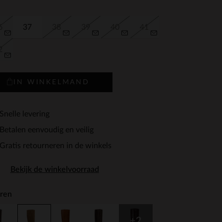
6
37
38
39
40
41
2
IN WINKELMAND
Snelle levering
Betalen eenvoudig en veilig
Gratis retourneren in de winkels
Bekijk de winkelvoorraad
ren
+2