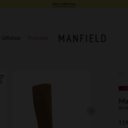
New collection
Giftshop
Promotie
- 4
Ma
Brui
119