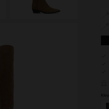
3
4
Kleu