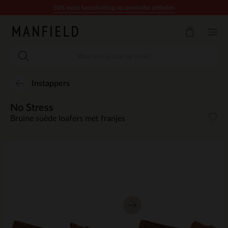
Doorgaan naar artikel
10% extra kassakorting op promotie artikelen
Instappers
No Stress
Bruine suède loafers met franjes