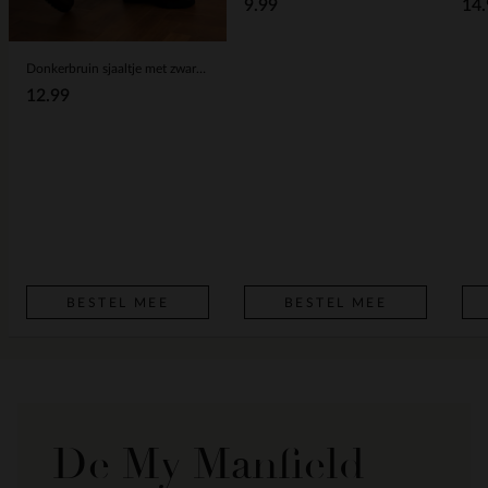
9.99
14.
Donkerbruin sjaaltje met zwart- en witte details
12.99
BESTEL MEE
BESTEL MEE
De My Manfield