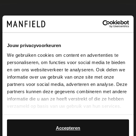
Omschrijving
Bruine suède loafer met franjes van het
Jouw privacyvoorkeuren
merk No Stress. De loafers hebben een
We gebruiken cookies om content en advertenties te
personaliseren, om functies voor social media te bieden
gestikte ronde neus en memory foam
×
en om ons websiteverkeer te analyseren. Ook delen we
View this website in English?
voetbed. We adviseren als verzorging en
informatie over uw gebruik van onze site met onze
partners voor social media, adverteren en analyse. Deze
bescherming de Natural Trendspray.
It looks like your language isn't Dutch. Would
partners kunnen deze gegevens combineren met andere
you like to switch to English?
informatie die u aan ze heeft verstrekt of die ze hebben
verzameld op basis van uw gebruik van hun services.
Yes, switch to
No, stay in Dutch
Alles over dit product
English
Accepteren