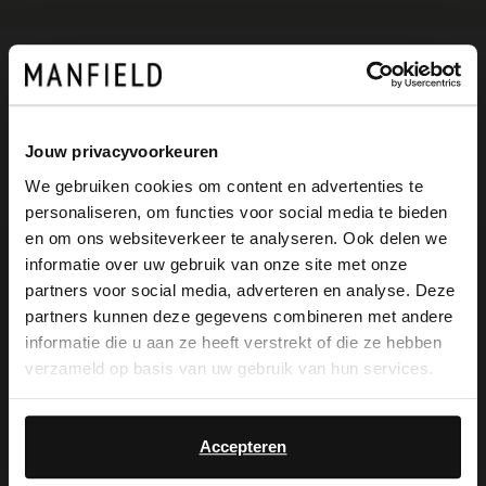
Omschrijving
Jouw privacyvoorkeuren
Bruine suède loafers met franjes van
We gebruiken cookies om content en advertenties te
personaliseren, om functies voor social media te bieden
Manfield. De loafers hebben een gestikte
×
en om ons websiteverkeer te analyseren. Ook delen we
View this website in English?
ronde neus. We adviseren als verzorging
informatie over uw gebruik van onze site met onze
partners voor social media, adverteren en analyse. Deze
en bescherming de Natural Trendspray.
It looks like your language isn't Dutch. Would
partners kunnen deze gegevens combineren met andere
you like to switch to English?
informatie die u aan ze heeft verstrekt of die ze hebben
verzameld op basis van uw gebruik van hun services.
Yes, switch to
Alles over dit product
No, stay in Dutch
English
Accepteren
Maattabel