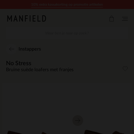
Doorgaan naar artikel
10% extra kassakorting op promotie artikelen
Instappers
No Stress
Bruine suède loafers met franjes