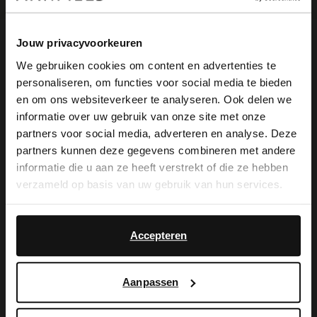
Jouw privacyvoorkeuren
Omschrijving
We gebruiken cookies om content en advertenties te
personaliseren, om functies voor social media te bieden
×
en om ons websiteverkeer te analyseren. Ook delen we
View this website in English?
Bruine suède slippers van Manfield met
informatie over uw gebruik van onze site met onze
partners voor social media, adverteren en analyse. Deze
een platte hak van 1 cm en brede band
It looks like your language isn't Dutch. Would
partners kunnen deze gegevens combineren met andere
you like to switch to English?
die over de voorvoet loopt.
informatie die u aan ze heeft verstrekt of die ze hebben
verzameld op basis van uw gebruik van hun services.
Yes, switch to
No, stay in Dutch
English
Accepteren
Alles over dit product
Maattabel
Aanpassen