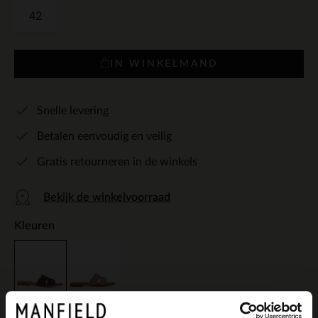
42
IN WINKELMAND
Snelle levering
Betalen eenvoudig en veilig
Gratis retourneren in de winkels
Bekijk de winkelvoorraad
Kleuren