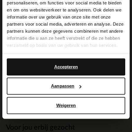
personaliseren, om functies voor social media te bieden
×
met hak van 3 cm en uitneembare
en om ons websiteverkeer te analyseren. Ook delen we
View this website in English?
informatie over uw gebruik van onze site met onze
binnenzool. We adviseren als verzorging
partners voor social media, adverteren en analyse. Deze
It looks like your language isn't Dutch. Would
en bescherming de Collonil Carbon Pro.
partners kunnen deze gegevens combineren met andere
you like to switch to English?
informatie die u aan ze heeft verstrekt of die ze hebben
verzameld op basis van uw gebruik van hun services.
Yes, switch to
No, stay in Dutch
English
Alles over dit product
Accepteren
Maattabel
Aanpassen
Bezorgen & retour
Weigeren
Voor jou erbij gezocht