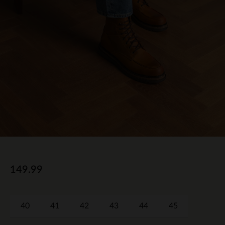
149.99
40
41
42
43
44
45