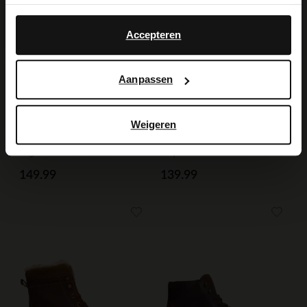
Yes, switch to
No, stay in Dutch
English
Accepteren
Aanpassen
Weigeren
Manfield
Manfield
Cognac leren veterboots
Taupe suède veterboots
149.99
139.99