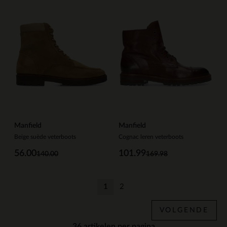
Manfield
Manfield
Beige suède veterboots
Cognac leren veterboots
56.00
101.99
140.00
169.98
1
2
Huidige pagina
Vorige
VOLGENDE
per pagina