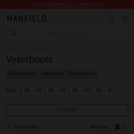
Doorgaan naar artikel
10% extra kassakorting op promotie artikelen
Boots
Veterboots
Veterboots
Chelsea boots
Veterboots
Desert boots
Maat
40
41
42
43
44
45
46
47
FILTER
Aanbevolen
44 Items