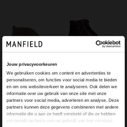
Jouw privacyvoorkeuren
We gebruiken cookies om content en advertenties te
Manfield
Manfield
personaliseren, om functies voor social media te bieden
Taupe suède veterboots
Bruine leren veterboots
×
en om ons websiteverkeer te analyseren. Ook delen we
139.99
139.99
View this website in English?
informatie over uw gebruik van onze site met onze
partners voor social media, adverteren en analyse. Deze
It looks like your language isn't Dutch. Would
partners kunnen deze gegevens combineren met andere
you like to switch to English?
informatie die u aan ze heeft verstrekt of die ze hebben
verzameld op basis van uw gebruik van hun services.