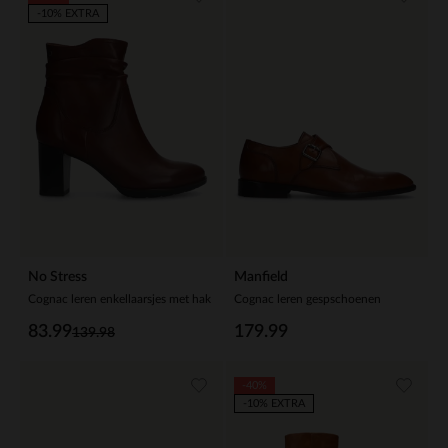
-10% EXTRA
No Stress
Manfield
Cognac leren enkellaarsjes met hak
Cognac leren gespschoenen
83.99
179.99
139.98
-40%
-10% EXTRA