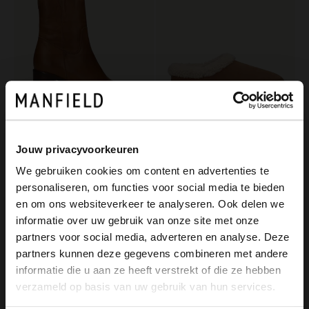
Jouw privacyvoorkeuren
Manfield
Manfield
We gebruiken cookies om content en advertenties te
Cognac leren enkellaarsjes met hak
Cognac suède pantoffels met imitatie wol
personaliseren, om functies voor social media te bieden
169.99
59.99
×
en om ons websiteverkeer te analyseren. Ook delen we
View this website in English?
informatie over uw gebruik van onze site met onze
-50%
partners voor social media, adverteren en analyse. Deze
It looks like your language isn't Dutch. Would
-10% EXTRA
partners kunnen deze gegevens combineren met andere
you like to switch to English?
informatie die u aan ze heeft verstrekt of die ze hebben
verzameld op basis van uw gebruik van hun services.
Yes, switch to