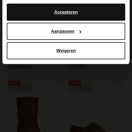
No, stay in Dutch
English
Accepteren
Aanpassen
Weigeren
Manfield
Manfield
Cognac suède pantoffels met imitatiewol
Cognac leren laptoptas 16 inch
25.00
159.99
49.99
-30%
-30%
-10% EXTRA
-10% EXTRA