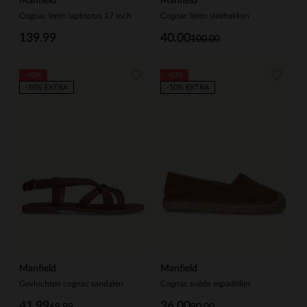
Manfield
Manfield
Cognac leren laptoptas 17 inch
Cognac leren sleehakken
139.99
40.00
100.00
-40%
-60%
-10% EXTRA
-10% EXTRA
Manfield
Manfield
Gevlochten cognac sandalen
Cognac suède espadrilles
41.99
36.00
69.99
90.00