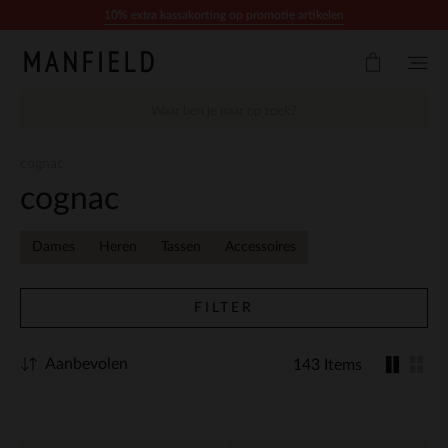
Doorgaan naar artikel
10% extra kassakorting op promotie artikelen
cognac
cognac
Dames
Heren
Tassen
Accessoires
FILTER
Aanbevolen
143 Items