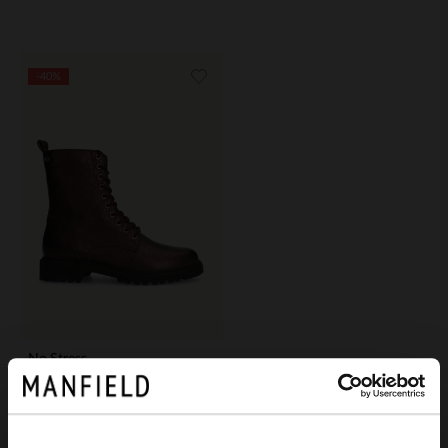
-40%
No Stress
Bronskleurige leren veterlaarsjes
83.99
139.98