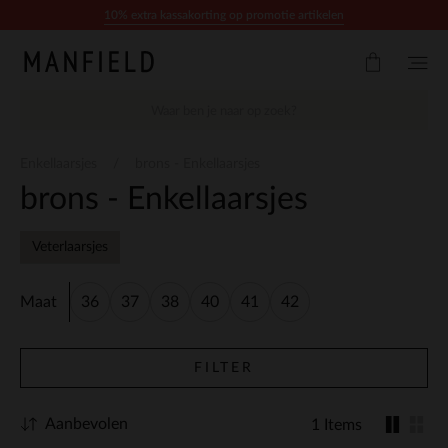
Doorgaan naar artikel
10% extra kassakorting op promotie artikelen
Enkellaarsjes
brons - Enkellaarsjes
brons - Enkellaarsjes
Veterlaarsjes
Maat
36
37
38
40
41
42
FILTER
Aanbevolen
1 Items