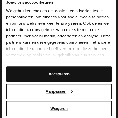
Jouw privacyvoorkeuren
We gebruiken cookies om content en advertenties te
personaliseren, om functies voor social media te bieden
×
en om ons websiteverkeer te analyseren. Ook delen we
View this website in English?
informatie over uw gebruik van onze site met onze
De My Manfield
partners voor social media, adverteren en analyse. Deze
It looks like your language isn't Dutch. Would
partners kunnen deze gegevens combineren met andere
you like to switch to English?
voordelen wachten
informatie die u aan ze heeft verstrekt of die ze hebben
verzameld op basis van uw gebruik van hun services.
op je.
Yes, switch to
No, stay in Dutch
English
Accepteren
AANMELDEN MY MANFIELD
Aanpassen
Meer over My Manfield
Weigeren
Service