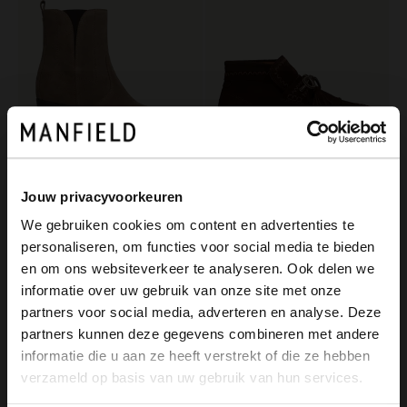
Jouw privacyvoorkeuren
No Stress
Manfield
We gebruiken cookies om content en advertenties te
Grijze suède enkellaarsjes met hak
Donkerbruine suède boots met franjes
personaliseren, om functies voor social media te bieden
139.99
139.99
×
en om ons websiteverkeer te analyseren. Ook delen we
View this website in English?
informatie over uw gebruik van onze site met onze
partners voor social media, adverteren en analyse. Deze
It looks like your language isn't Dutch. Would
partners kunnen deze gegevens combineren met andere
you like to switch to English?
informatie die u aan ze heeft verstrekt of die ze hebben
verzameld op basis van uw gebruik van hun services.
Yes, switch to