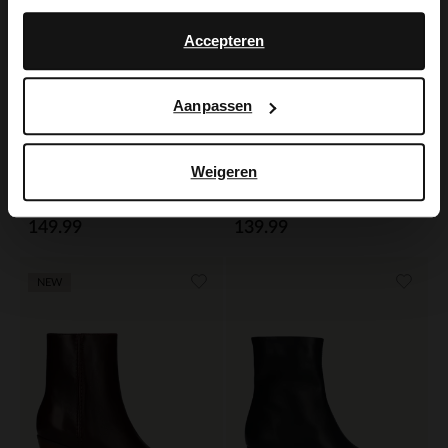
No, stay in Dutch
English
Accepteren
Aanpassen
Weigeren
Manfield
No Stress
Zwarte leren enkellaarsjes met hak
Donkerbruine leren enkellaarsjes met hak
149.99
139.99
NEW