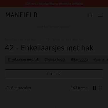
Doorgaan naar artikel
10% extra kassakorting op promotie artikelen
Enkellaarsjes met hak
42 - Enkellaarsjes met hak
42 - Enkellaarsjes met hak
Enkellaarsjes met hak
Chelsea boots
Biker boots
Veterlaars
FILTER
Aanbevolen
163 Items