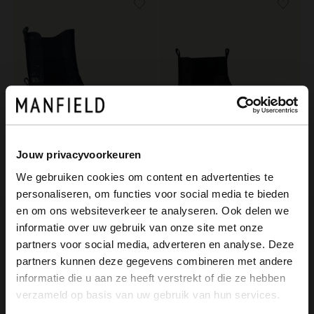
Jouw privacyvoorkeuren
We gebruiken cookies om content en advertenties te
personaliseren, om functies voor social media te bieden
No Stress
Manfield
×
en om ons websiteverkeer te analyseren. Ook delen we
View this website in English?
Donkerblauwe leren chelsea boots met croco details
Zwarte leren chelsea boots
informatie over uw gebruik van onze site met onze
129.99
129.99
partners voor social media, adverteren en analyse. Deze
It looks like your language isn't Dutch. Would
partners kunnen deze gegevens combineren met andere
you like to switch to English?
informatie die u aan ze heeft verstrekt of die ze hebben
-40%
-10% EXTRA
verzameld op basis van uw gebruik van hun services.
Yes, switch to