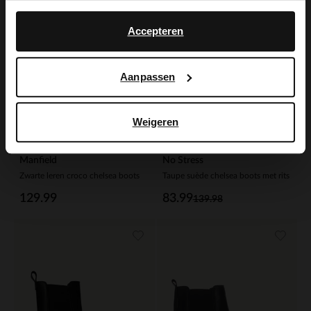
No, stay in Dutch
English
Accepteren
Aanpassen
Weigeren
Manfield
No Stress
Zwarte leren croco chelsea boots
Taupe suède chelsea boots met rits
129.99
83.99
139.98