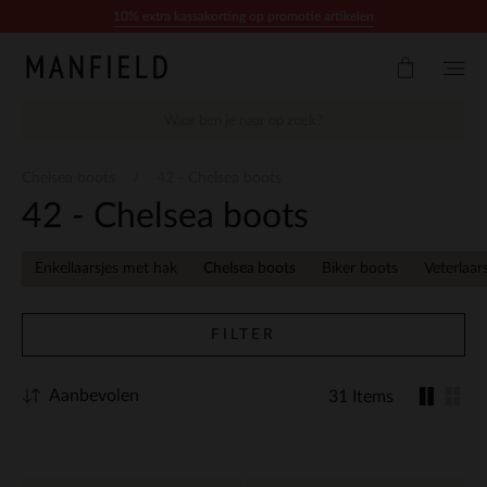
Doorgaan naar artikel
10% extra kassakorting op promotie artikelen
Chelsea boots
42 - Chelsea boots
42 - Chelsea boots
Enkellaarsjes met hak
Chelsea boots
Biker boots
Veterlaar
FILTER
Aanbevolen
31 Items