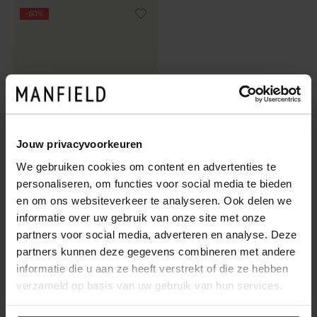
-60%
Jouw privacyvoorkeuren
We gebruiken cookies om content en advertenties te
personaliseren, om functies voor social media te bieden
en om ons websiteverkeer te analyseren. Ook delen we
Manfield
informatie over uw gebruik van onze site met onze
Cognac leren sleehakken
partners voor social media, adverteren en analyse. Deze
partners kunnen deze gegevens combineren met andere
40.00
100.00
informatie die u aan ze heeft verstrekt of die ze hebben
verzameld op basis van uw gebruik van hun services.