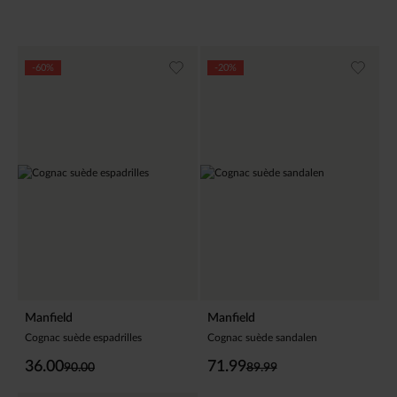
-60%
-20%
Manfield
Manfield
Cognac suède espadrilles
Cognac suède sandalen
36.00
71.99
90.00
89.99