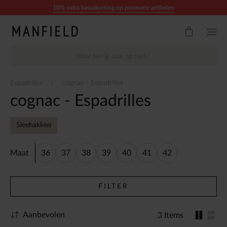
Doorgaan naar artikel
10% extra kassakorting op promotie artikelen
Espadrilles
cognac - Espadrilles
cognac - Espadrilles
Sleehakken
Maat
36
37
38
39
40
41
42
FILTER
Aanbevolen
3 Items