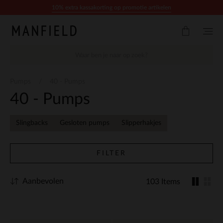
Doorgaan naar artikel
10% extra kassakorting op promotie artikelen
Pumps
40 - Pumps
40 - Pumps
Slingbacks
Gesloten pumps
Slipperhakjes
FILTER
Aanbevolen
103 Items