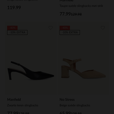
Manfield
Taupe suède slingbacks met strik
119.99
77.99
129.98
-40%
-40%
-10% EXTRA
-10% EXTRA
Manfield
No Stress
Zwarte leren slingbacks
Beige suède slingbacks
77.99
65.99
129.98
109.98