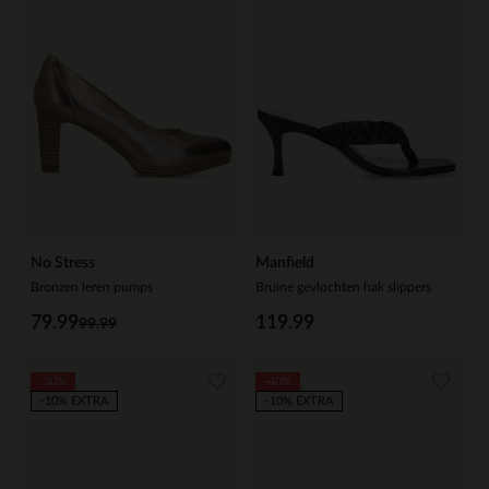
No Stress
Manfield
Bronzen leren pumps
Bruine gevlochten hak slippers
79.99
119.99
99.99
-30%
-40%
-10% EXTRA
-10% EXTRA