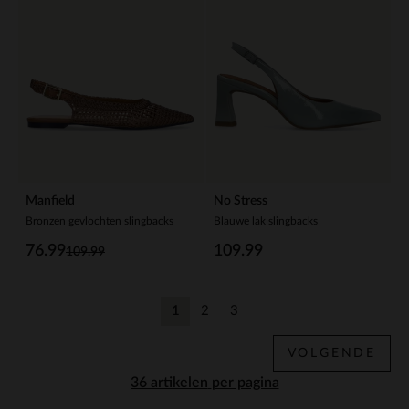
Manfield
No Stress
Bronzen gevlochten slingbacks
Blauwe lak slingbacks
76.99
109.99
109.99
1
2
3
Huidige pagina
Vorige
Vorige
VOLGENDE
per pagina