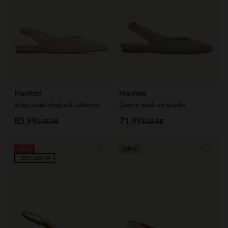
Manfield
Manfield
Beige suède slingback ballerina's
Groene suède slingbacks
83.99
71.99
119.99
119.98
-60%
NEW
-10% EXTRA