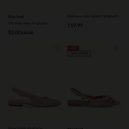
Bordeaux rode lakleren slingbacks
Manfield
Off white leren slingbacks
119.99
52.00
130.00
-40%
-10% EXTRA
Beige suède slingbacks