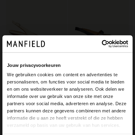
Jouw privacyvoorkeuren
Manfield
No Stress
We gebruiken cookies om content en advertenties te
Off white lakleren slingbacks
Zwarte leren slingbacks
personaliseren, om functies voor social media te bieden
90.99
76.99
×
129.99
109.99
en om ons websiteverkeer te analyseren. Ook delen we
View this website in English?
informatie over uw gebruik van onze site met onze
NEW
partners voor social media, adverteren en analyse. Deze
It looks like your language isn't Dutch. Would
partners kunnen deze gegevens combineren met andere
you like to switch to English?
informatie die u aan ze heeft verstrekt of die ze hebben
verzameld op basis van uw gebruik van hun services.
Yes, switch to