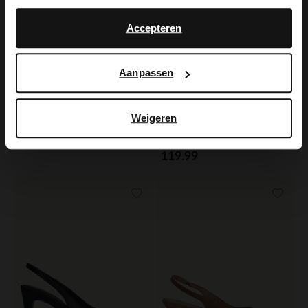
No, stay in Dutch
English
Accepteren
Aanpassen
Weigeren
Bruine suède slingbacks
Manfield
Beige suède slingbacks
119.99
119.99