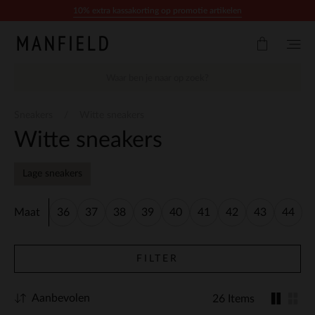
Doorgaan naar artikel
10% extra kassakorting op promotie artikelen
Sneakers
Witte sneakers
Witte sneakers
Lage sneakers
Maat
36
37
38
39
40
41
42
43
44
FILTER
Aanbevolen
26 Items