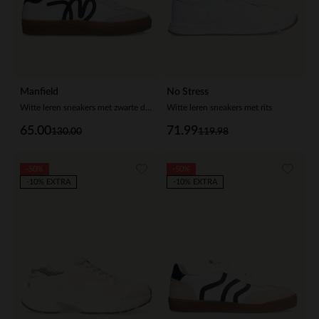
Manfield
No Stress
Witte leren sneakers met zwarte details
Witte leren sneakers met rits
65.00
71.99
130.00
119.98
-50%
-50%
-10% EXTRA
-10% EXTRA