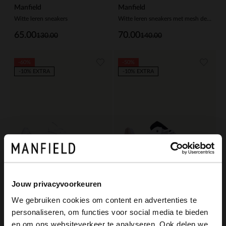
Manfield
Manfield
Witte leren sneakers
Witte leren sneakers met mesh details
65.00
70.00
130.00
140.00
-60%
-50%
-10% EXTRA
-10% EXTRA
Jouw privacyvoorkeuren
We gebruiken cookies om content en advertenties te
Manfield
Manfield
personaliseren, om functies voor social media te bieden
Witte leren sneakers
Witte leren sneakers met zilveren details
×
en om ons websiteverkeer te analyseren. Ook delen we