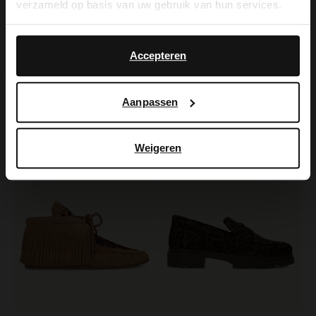
verzameld op basis van uw gebruik van hun services.
Yes, switch to
No, stay in Dutch
English
No Stress
Manfield
Accepteren
Zwarte leren sneakers met leopard details
Zwarte lage sneakers met cheetahprint
119.99
90.99
129.99
Aanpassen
-50%
-50%
Weigeren