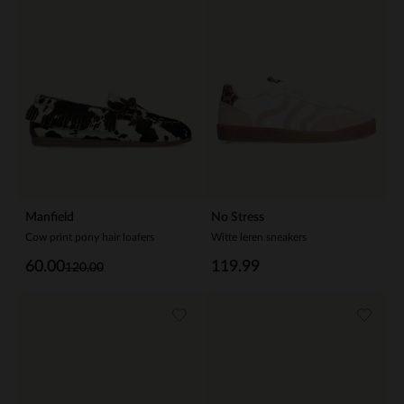
Manfield
No Stress
Cow print pony hair loafers
Witte leren sneakers
60.00
119.99
120.00