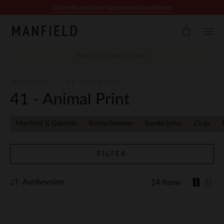
Doorgaan naar artikel
10% extra kassakorting op promotie artikelen
Animal Print
41 - Animal Print
41 - Animal Print
Manfield X Gabriela
Bootschoenen
Suede boho
Clogs
FILTER
Aanbevolen
14 Items