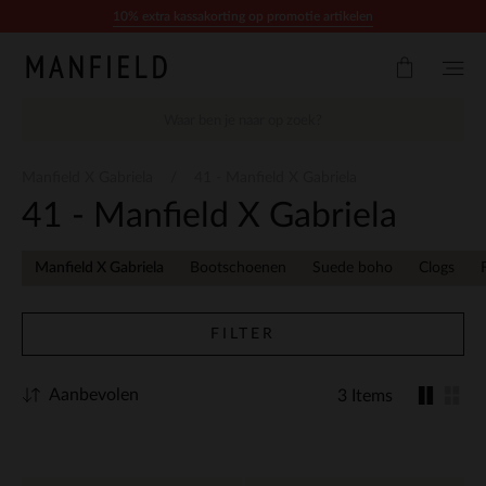
Doorgaan naar artikel
10% extra kassakorting op promotie artikelen
Manfield X Gabriela
41 - Manfield X Gabriela
41 - Manfield X Gabriela
Manfield X Gabriela
Bootschoenen
Suede boho
Clogs
FILTER
Aanbevolen
3 Items