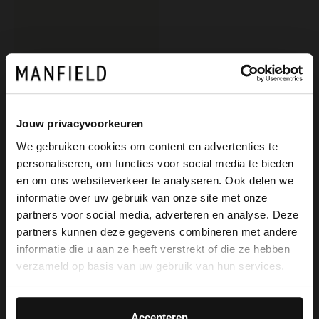
Jouw privacyvoorkeuren
We gebruiken cookies om content en advertenties te
personaliseren, om functies voor social media te bieden
Manfield
×
en om ons websiteverkeer te analyseren. Ook delen we
View this website in English?
Groene leren sandalen met hak
informatie over uw gebruik van onze site met onze
119.99
partners voor social media, adverteren en analyse. Deze
It looks like your language isn't Dutch. Would
partners kunnen deze gegevens combineren met andere
you like to switch to English?
informatie die u aan ze heeft verstrekt of die ze hebben
verzameld op basis van uw gebruik van hun services.
Yes, switch to
No, stay in Dutch
English
Accepteren