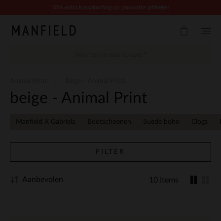
Doorgaan naar artikel
10% extra kassakorting op promotie artikelen
Animal Print
beige - Animal Print
beige - Animal Print
Manfield X Gabriela
Bootschoenen
Suede boho
Clogs
FILTER
Aanbevolen
10 Items