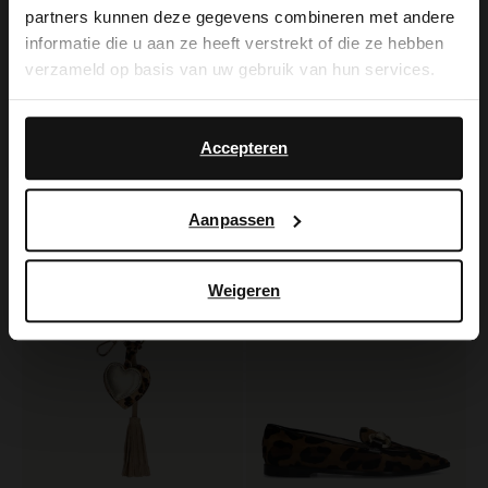
It looks like your language isn't Dutch. Would
partners kunnen deze gegevens combineren met andere
you like to switch to English?
informatie die u aan ze heeft verstrekt of die ze hebben
verzameld op basis van uw gebruik van hun services.
Yes, switch to
No, stay in Dutch
English
Manfield
No Stress
Accepteren
Leopard suède slingbacks
Leopard suède slingback pumps
77.99
55.00
129.98
110.00
Aanpassen
-50%
-10% EXTRA
Weigeren