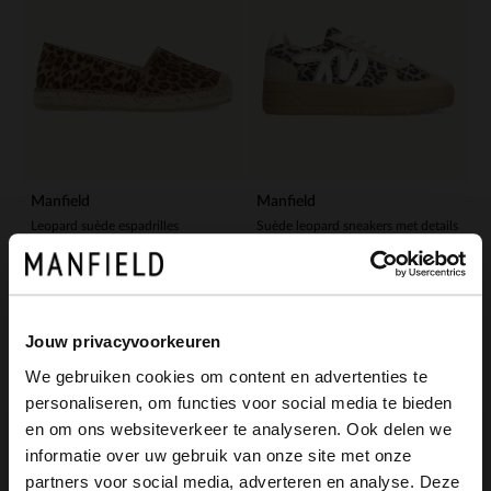
Manfield
Manfield
Leopard suède espadrilles
Suède leopard sneakers met details
45.00
65.00
89.98
130.00
-40%
-50%
Jouw privacyvoorkeuren
-10% EXTRA
-10% EXTRA
We gebruiken cookies om content en advertenties te
personaliseren, om functies voor social media te bieden
×
en om ons websiteverkeer te analyseren. Ook delen we
View this website in English?
informatie over uw gebruik van onze site met onze
partners voor social media, adverteren en analyse. Deze