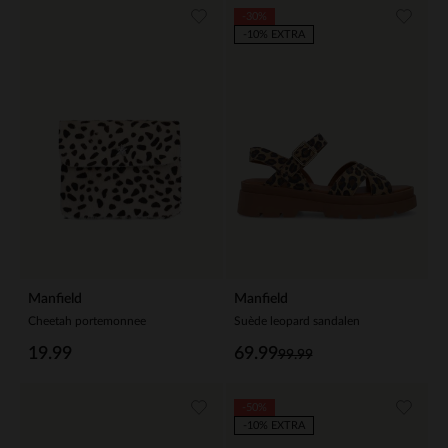
-30%
-10% EXTRA
Manfield
Manfield
Cheetah portemonnee
Suède leopard sandalen
19.99
69.99
99.99
-50%
-10% EXTRA