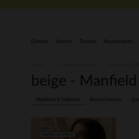
Doorgaan naar artikel
Dames
Heren
Tassen
Accessoires
Dames
Schoenen trends
Manfield X Gab
beige - Manfield
Manfield X Gabriela
Bootschoenen
Sue
NEW
GABRIELA X MNFLD