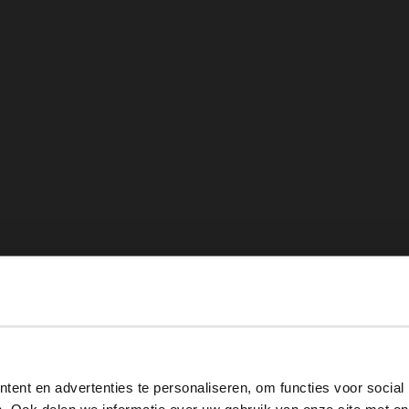
View this website in English?
ent en advertenties te personaliseren, om functies voor social
It looks like your language isn't Dutch. Would you like to