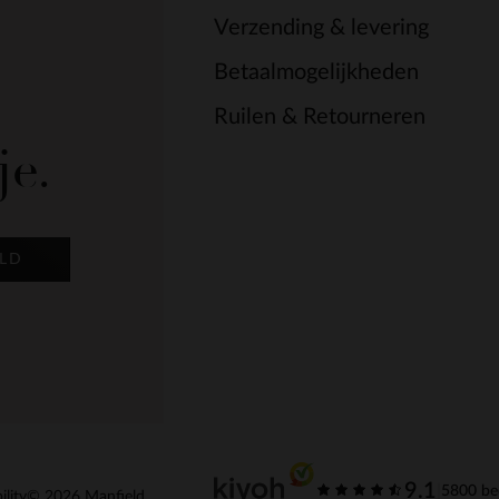
Verzending & levering
Betaalmogelijkheden
Ruilen & Retourneren
je.
LD
9.1
|
5800 be
ility
© 2026 Manfield