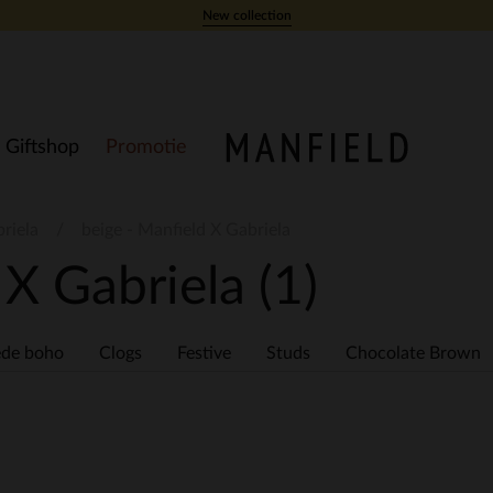
New collection
Giftshop
Promotie
riela
beige - Manfield X Gabriela
 X Gabriela
(1)
de boho
Clogs
Festive
Studs
Chocolate Brown