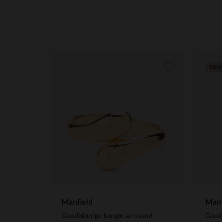
NEW
Manfield
Manf
Goudkleurige bangle armband
Goude