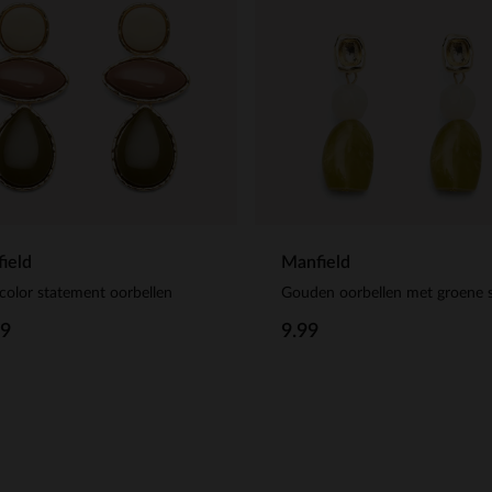
ield
Manfield
color statement oorbellen
99
9.99