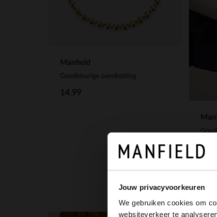
Manfield
Goudkleurige parelketting
14.99
Manf
Goud
14.
Jouw privacyvoorkeuren
We gebruiken cookies om cont
websiteverkeer te analyseren