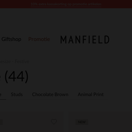
10% extra kassakorting op promotie artikelen
Giftshop
Promotie
esize - Festive
e
(44)
e
Studs
Chocolate Brown
Animal Print
NEW