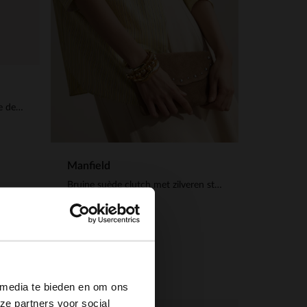
Bruin sjaaltje met wit en blauwe details
Manfield
Bruine suède clutch met zilveren studs
59.99
×
 media te bieden en om ons
ze partners voor social