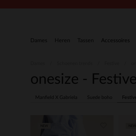
Doorgaan naar artikel
Dames
Heren
Tassen
Accessoires
Dames
Schoenen trends
Festive
on
onesize - Festiv
Manfield X Gabriela
Suede boho
Festiv
NEW
NEW