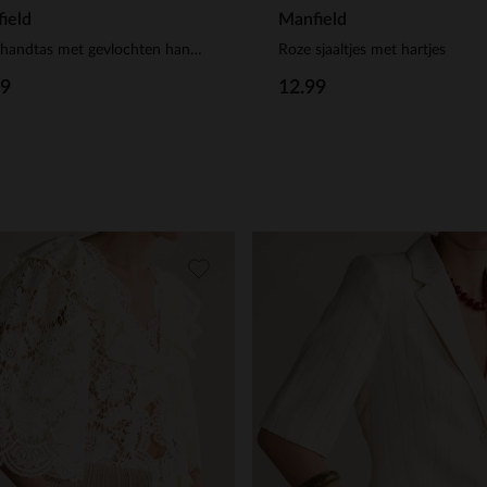
ield
Manfield
Roze handtas met gevlochten handvat
Roze sjaaltjes met hartjes
99
12.99