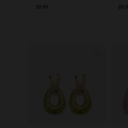
59.99
89.