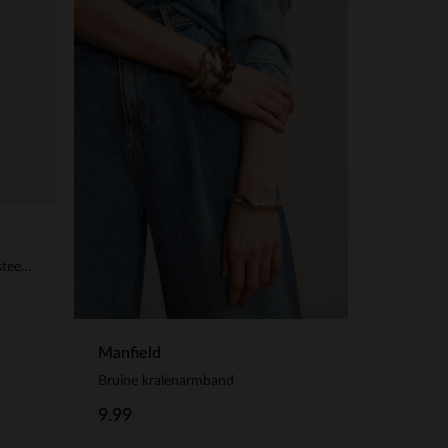
Gouden oorbellen met groene steentjes
Manfield
Bruine kralenarmband
9.99