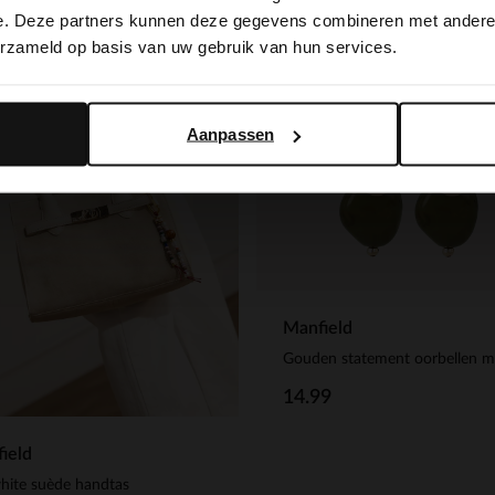
switch to English?
e. Deze partners kunnen deze gegevens combineren met andere i
erzameld op basis van uw gebruik van hun services.
Yes, switch to English
No, stay in Dutch
Aanpassen
Manfield
14.99
ield
hite suède handtas