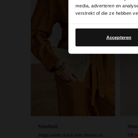
media, adverteren en analys
NEW
verstrekt of die ze hebben v
Accepteren
Manfield
Manf
Beige suède clutch met zilveren studs
Off w