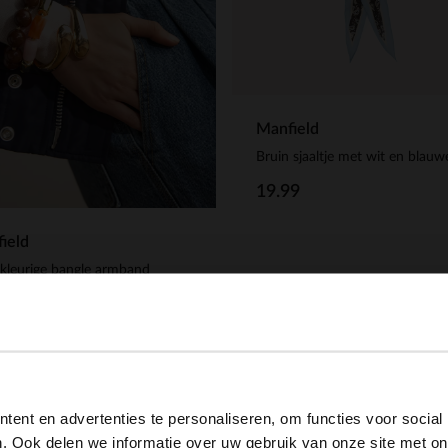
Manfield
19.99
ield
kleurige bangle armband
99
View this website in English?
ent en advertenties te personaliseren, om functies voor social
It looks like your language isn't Dutch. Would you like to
. Ook delen we informatie over uw gebruik van onze site met on