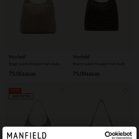
Manfield
Manfield
Beige suède shopper met studs
Bruine suède shopper met studs
75.00
75.00
150.00
150.00
-50%
-10% EXTRA