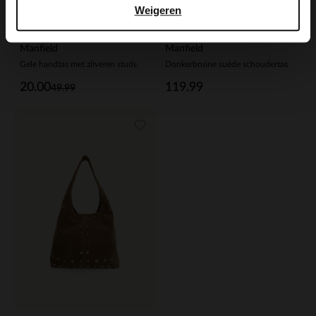
Weigeren
Manfield
Manfield
Gele handtas met zilveren studs
Donkerbruine suède schoudertas
20.00
119.99
49.99