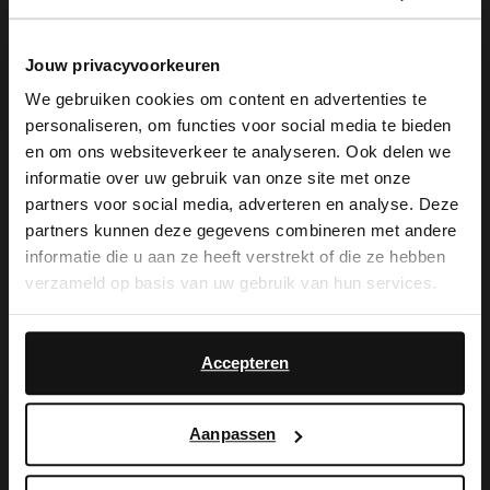
Jouw privacyvoorkeuren
We gebruiken cookies om content en advertenties te
personaliseren, om functies voor social media te bieden
Manfield
Manfield
×
en om ons websiteverkeer te analyseren. Ook delen we
View this website in English?
Licht blauwe suède schoudertas met zilveren studs
Cognac suède schoudertasje met gouden studs
informatie over uw gebruik van onze site met onze
75.00
99.99
150.00
partners voor social media, adverteren en analyse. Deze
It looks like your language isn't Dutch. Would
partners kunnen deze gegevens combineren met andere
you like to switch to English?
informatie die u aan ze heeft verstrekt of die ze hebben
-60%
-10% EXTRA
verzameld op basis van uw gebruik van hun services.
Yes, switch to
No, stay in Dutch
English
Accepteren
Aanpassen