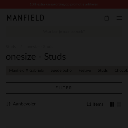
Doorgaan naar artikel
10% extra kassakorting op promotie artikelen
Studs
onesize - Studs
onesize - Studs
Manfield X Gabriela
Suede boho
Festive
Studs
Chocol
FILTER
Aanbevolen
11 Items