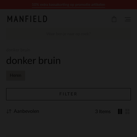
Doorgaan naar artikel
10% extra kassakorting op promotie artikelen
donker bruin
donker bruin
Heren
FILTER
Aanbevolen
3 Items