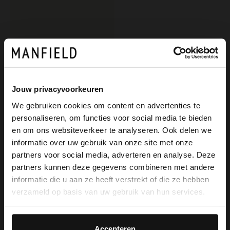
Jouw privacyvoorkeuren
We gebruiken cookies om content en advertenties te
personaliseren, om functies voor social media te bieden
Manfield
×
en om ons websiteverkeer te analyseren. Ook delen we
View this website in English?
Donkerbruine suède loafers
informatie over uw gebruik van onze site met onze
119.99
partners voor social media, adverteren en analyse. Deze
It looks like your language isn't Dutch. Would
partners kunnen deze gegevens combineren met andere
you like to switch to English?
informatie die u aan ze heeft verstrekt of die ze hebben
verzameld op basis van uw gebruik van hun services.
Yes, switch to
No, stay in Dutch
English
Accepteren