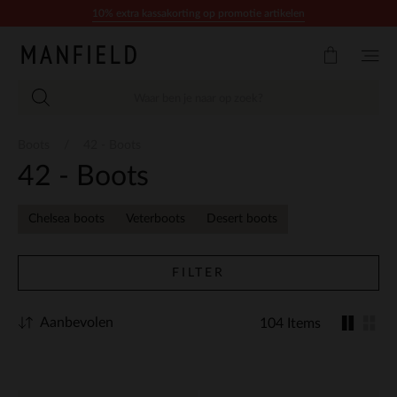
Doorgaan naar artikel
10% extra kassakorting op promotie artikelen
Boots
42 - Boots
42 - Boots
Chelsea boots
Veterboots
Desert boots
FILTER
Aanbevolen
104 Items