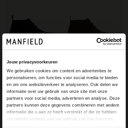
Jouw privacyvoorkeuren
Manfield
Manfield
We gebruiken cookies om content en advertenties te
Zwarte suède veterboots
Bruine suède veterboots
personaliseren, om functies voor social media te bieden
149.99
149.99
×
en om ons websiteverkeer te analyseren. Ook delen we
View this website in English?
informatie over uw gebruik van onze site met onze
NEW
partners voor social media, adverteren en analyse. Deze
It looks like your language isn't Dutch. Would
partners kunnen deze gegevens combineren met andere
you like to switch to English?
informatie die u aan ze heeft verstrekt of die ze hebben
verzameld op basis van uw gebruik van hun services.
Yes, switch to