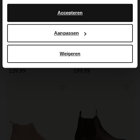
No, stay in Dutch
English
Accepteren
Aanpassen
Weigeren
Manfield
Black label
Donkerbruine suède desert boots
Bruine leren veterboots
139.99
199.99