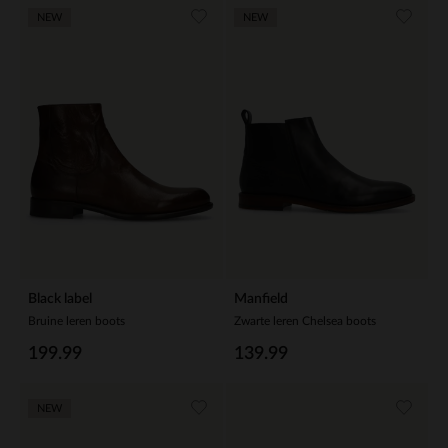
NEW
NEW
Black label
Manfield
Bruine leren boots
Zwarte leren Chelsea boots
199.99
139.99
NEW