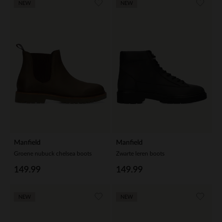
NEW
NEW
Manfield
Manfield
Groene nubuck chelsea boots
Zwarte leren boots
149.99
149.99
NEW
NEW