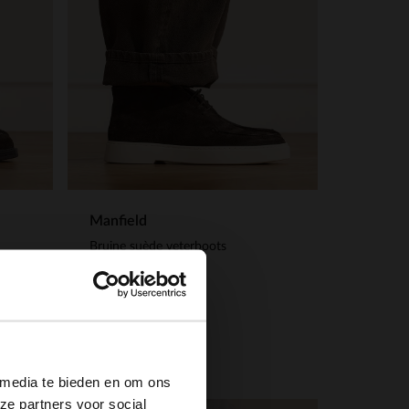
Manfield
Bruine suède veterboots
139.99
×
 media te bieden en om ons
ze partners voor social