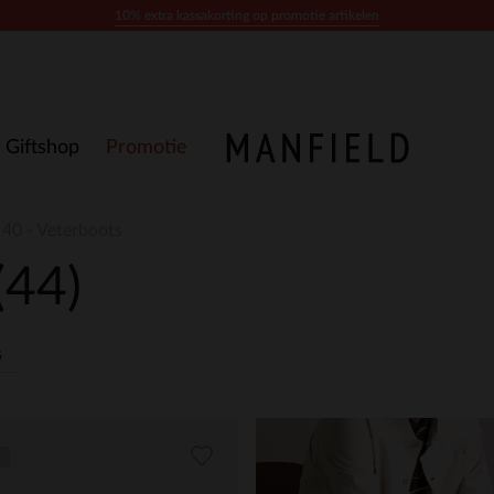
10% extra kassakorting op promotie artikelen
Giftshop
Promotie
40 - Veterboots
(44)
s