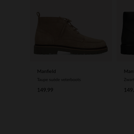
Manfield
Manf
Taupe suède veterboots
Zwart
149.99
149