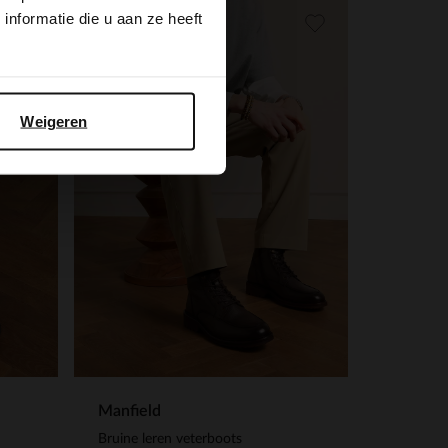
nformatie die u aan ze heeft
Weigeren
Manfield
Bruine leren veterboots