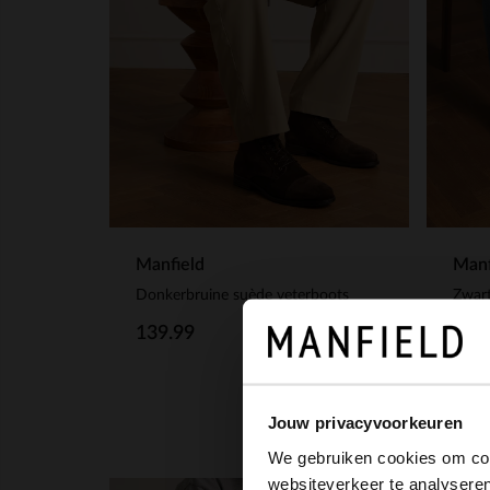
Manfield
Manf
Donkerbruine suède veterboots
Zwart
139.99
149
Jouw privacyvoorkeuren
We gebruiken cookies om cont
websiteverkeer te analyseren