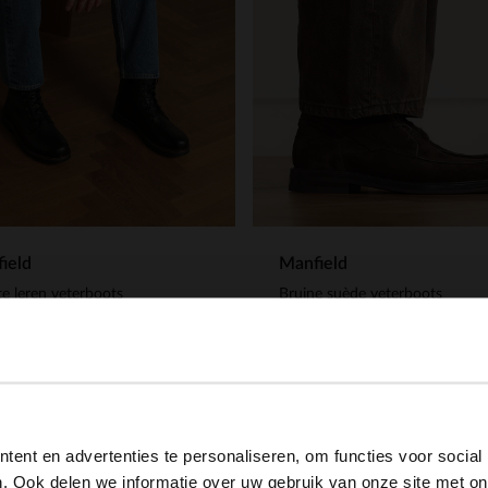
ield
Manfield
e leren veterboots
Bruine suède veterboots
.99
149.99
View this website in English?
ent en advertenties te personaliseren, om functies voor social
It looks like your language isn't Dutch. Would you like to
. Ook delen we informatie over uw gebruik van onze site met on