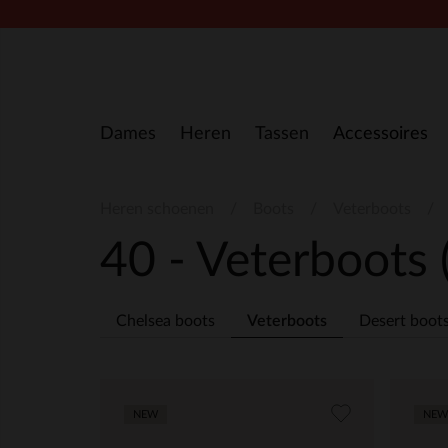
Doorgaan naar artikel
Dames
Heren
Tassen
Accessoires
Heren schoenen
Boots
Veterboots
40 - Veterboots
Chelsea boots
Veterboots
Desert boot
NEW
NEW