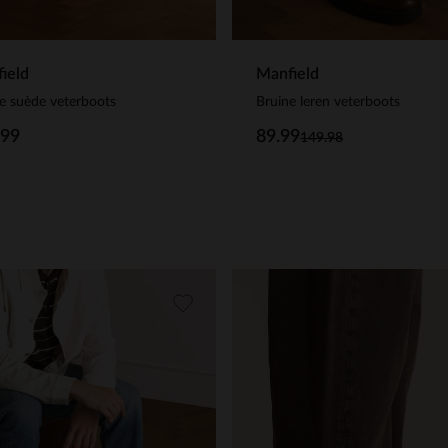
ield
Manfield
e suède veterboots
Bruine leren veterboots
.99
89.99
149.98