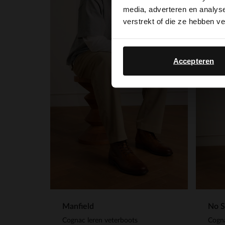
media, adverteren en analys
verstrekt of die ze hebben v
Accepteren
Manfield
No S
Cognac leren veterboots
Cogna