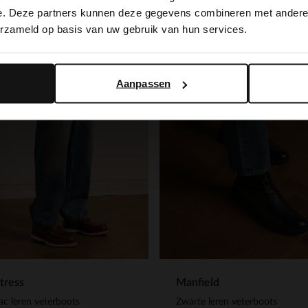
switch to English?
e. Deze partners kunnen deze gegevens combineren met andere i
erzameld op basis van uw gebruik van hun services.
Yes, switch to English
No, stay in Dutch
Aanpassen
tress
Manfield
c leren veterboots
Zwarte leren veterboots