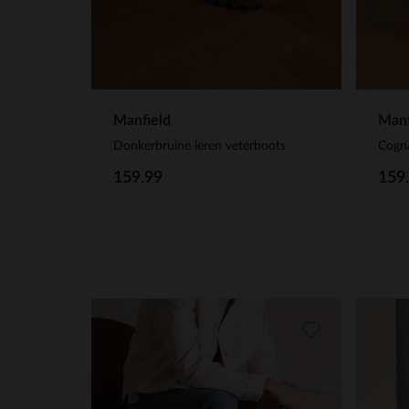
Manfield
Manf
Donkerbruine leren veterboots
Cogna
159.99
159