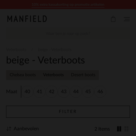
Doorgaan naar artikel
10% extra kassakorting op promotie artikelen
Veterboots
beige - Veterboots
beige - Veterboots
Chelsea boots
Veterboots
Desert boots
Maat
40
41
42
43
44
45
46
FILTER
Aanbevolen
2 Items