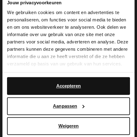
Jouw privacyvoorkeuren
We gebruiken cookies om content en advertenties te
personaliseren, om functies voor social media te bieden
×
en om ons websiteverkeer te analyseren. Ook delen we
View this website in English?
informatie over uw gebruik van onze site met onze
De My Manfield
partners voor social media, adverteren en analyse. Deze
It looks like your language isn't Dutch. Would
partners kunnen deze gegevens combineren met andere
you like to switch to English?
voordelen wachten
informatie die u aan ze heeft verstrekt of die ze hebben
verzameld op basis van uw gebruik van hun services.
op je.
Yes, switch to
No, stay in Dutch
English
Accepteren
AANMELDEN MY MANFIELD
Aanpassen
Meer over My Manfield
Weigeren
Service