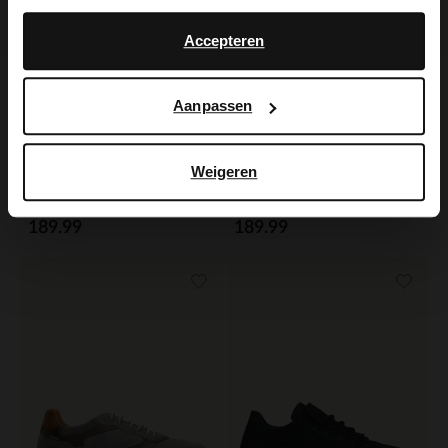
No, stay in Dutch
English
Accepteren
Aanpassen
Weigeren
Van Lier
Van Lier
Donkerbruine suède sneakers
Grijze suède sneakers
189.99
189.99