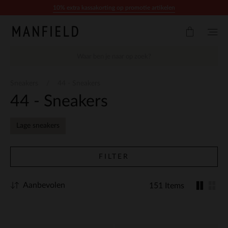
Doorgaan naar artikel
10% extra kassakorting op promotie artikelen
Sneakers
44 - Sneakers
44 - Sneakers
Lage sneakers
FILTER
Aanbevolen
151 Items