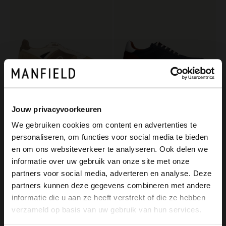
Jouw privacyvoorkeuren
Van Lier
Van Lier
We gebruiken cookies om content en advertenties te
Taupe suède sneakers
Blauwe nubuck sneakers
personaliseren, om functies voor social media te bieden
199.99
189.99
×
en om ons websiteverkeer te analyseren. Ook delen we
View this website in English?
informatie over uw gebruik van onze site met onze
NEW
partners voor social media, adverteren en analyse. Deze
It looks like your language isn't Dutch. Would
partners kunnen deze gegevens combineren met andere
you like to switch to English?
informatie die u aan ze heeft verstrekt of die ze hebben
verzameld op basis van uw gebruik van hun services.
Yes, switch to