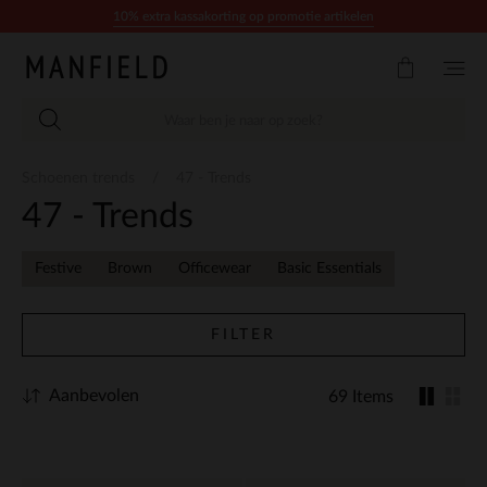
Doorgaan naar artikel
10% extra kassakorting op promotie artikelen
Schoenen trends
47 - Trends
47 - Trends
Festive
Brown
Officewear
Basic Essentials
FILTER
Aanbevolen
69 Items