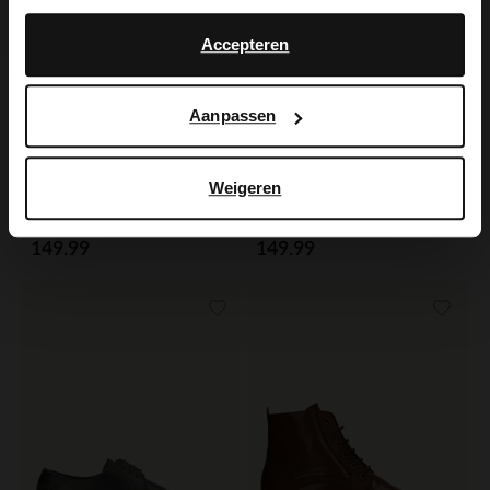
No, stay in Dutch
English
Accepteren
Aanpassen
Weigeren
Manfield
Manfield
Zwarte suède veterboots
Bruine suède veterboots
149.99
149.99