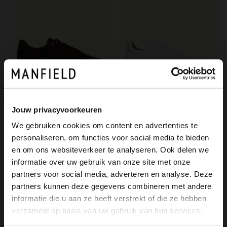
Jouw privacyvoorkeuren
Manfield
Manfield
We gebruiken cookies om content en advertenties te
Bruine suède sneakers
Witte leren sneakers
personaliseren, om functies voor social media te bieden
139.99
139.99
×
en om ons websiteverkeer te analyseren. Ook delen we
View this website in English?
informatie over uw gebruik van onze site met onze
NEW
NEW
partners voor social media, adverteren en analyse. Deze
It looks like your language isn't Dutch. Would
partners kunnen deze gegevens combineren met andere
you like to switch to English?
informatie die u aan ze heeft verstrekt of die ze hebben
verzameld op basis van uw gebruik van hun services.
Yes, switch to