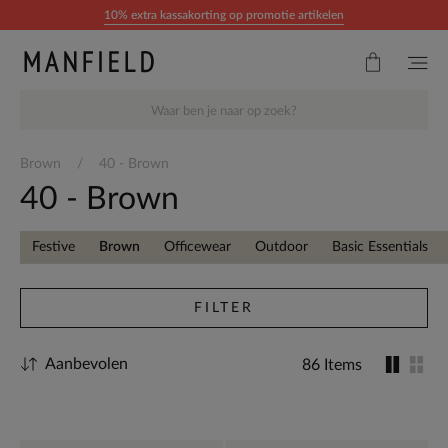
Doorgaan naar artikel
10% extra kassakorting op promotie artikelen
Brown
40 - Brown
40 - Brown
Festive
Brown
Officewear
Outdoor
Basic Essentials
FILTER
Aanbevolen
86 Items