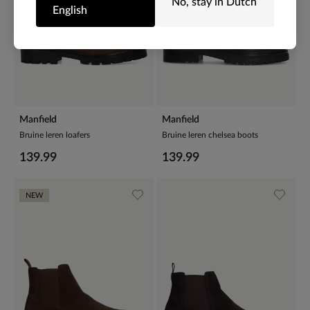
No, stay in Dutch
English
Manfield
Manfield
Bruine leren loafers
Bruine leren chelsea boots
139.99
139.99
NEW