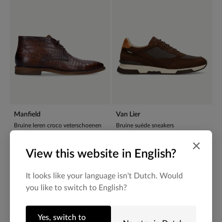
Manfield
Van Lier
Bruine leren croco veterschoenen
Bruine suède sneakers
159.99
199.99
×
View this website in English?
NEW
It looks like your language isn't Dutch. Would
you like to switch to English?
Yes, switch to