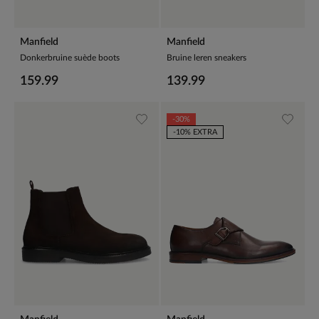
Manfield
Manfield
Donkerbruine suède boots
Bruine leren sneakers
159.99
139.99
-30%
-10% EXTRA