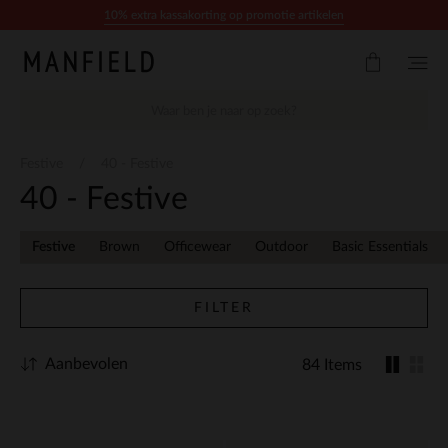
Doorgaan naar artikel
10% extra kassakorting op promotie artikelen
Festive
40 - Festive
40 - Festive
Festive
Brown
Officewear
Outdoor
Basic Essentials
FILTER
Aanbevolen
84 Items