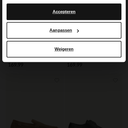
No, stay in Dutch
English
Accepteren
Aanpassen
Weigeren
Van Lier
Van Lier
Zwarte leren veterschoenen
Cognac leren veterschoenen
169.99
169.99