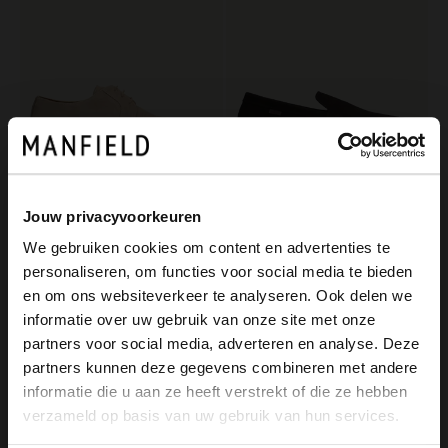
Jouw privacyvoorkeuren
Manfield
Manfield
We gebruiken cookies om content en advertenties te
Beige suède veterschoenen
Bruine suède loafers
personaliseren, om functies voor social media te bieden
129.99
119.99
×
en om ons websiteverkeer te analyseren. Ook delen we
View this website in English?
informatie over uw gebruik van onze site met onze
partners voor social media, adverteren en analyse. Deze
It looks like your language isn't Dutch. Would
partners kunnen deze gegevens combineren met andere
you like to switch to English?
informatie die u aan ze heeft verstrekt of die ze hebben
verzameld op basis van uw gebruik van hun services.
Yes, switch to