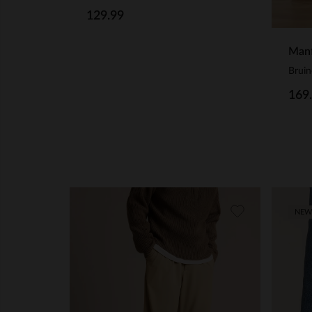
129.99
Manf
Bruin
169
NEW