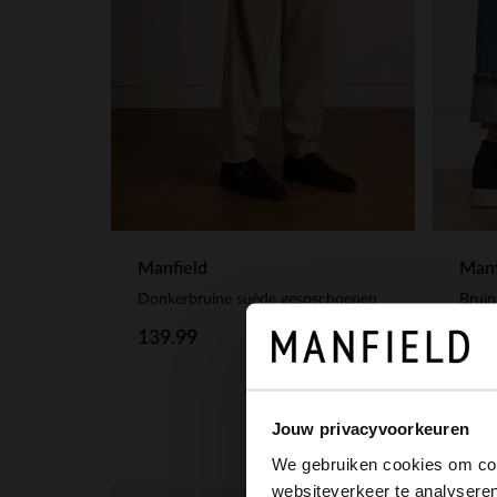
Manfield
Manf
Donkerbruine suède gespschoenen
Bruin
139.99
119
Jouw privacyvoorkeuren
We gebruiken cookies om cont
websiteverkeer te analyseren