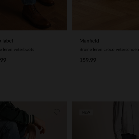
k label
Manfield
e leren veterboots
Bruine leren croco veterschoe
.99
159.99
NEW