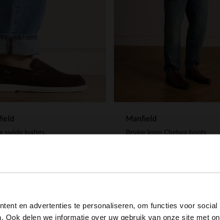
ield
Manfield
e suède loafers
Bruine leren Chelsea boots
.99
139.99
View this website in English?
ent en advertenties te personaliseren, om functies voor social
It looks like your language isn't Dutch. Would you like to
. Ook delen we informatie over uw gebruik van onze site met on