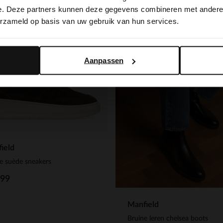
switch to English?
e. Deze partners kunnen deze gegevens combineren met andere i
NEW
erzameld op basis van uw gebruik van hun services.
Yes, switch to English
No, stay in Dutch
Aanpassen
ield
e suède sneakers
.99
Manfield
Bruine leren chelsea boots