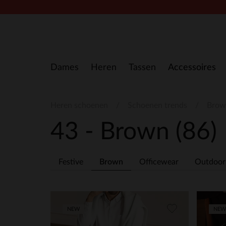
Doorgaan naar artikel
Dames
Heren
Tassen
Accessoires
Heren schoenen
Schoenen trends
Brow
43 - Brown
(86)
Festive
Brown
Officewear
Outdoor
NEW
NEW