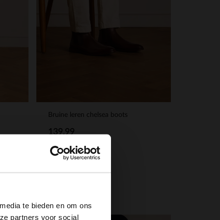
Bruine leren chelsea boots
139.99
×
 media te bieden en om ons
ze partners voor social