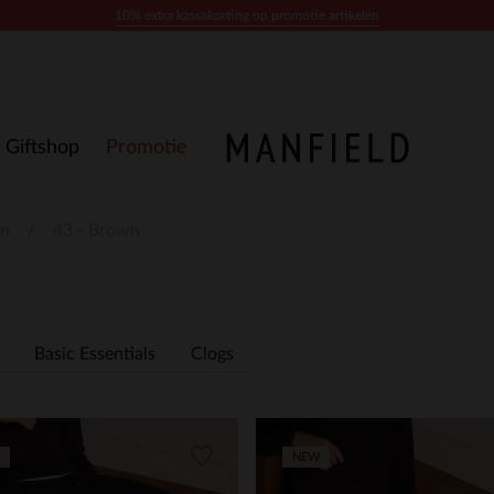
10% extra kassakorting op promotie artikelen
Giftshop
Promotie
n
43 - Brown
Basic Essentials
Clogs
NEW