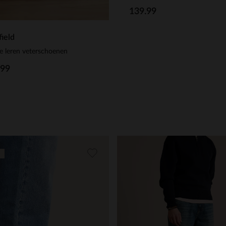
139.99
ield
e leren veterschoenen
.99