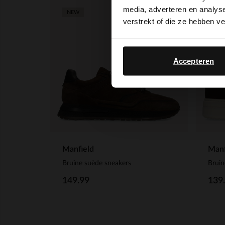
media, adverteren en analys
NEW
NEW
verstrekt of die ze hebben v
Accepteren
Manfield
Manf
Bruine suède sneakers
Bruin
149.99
139