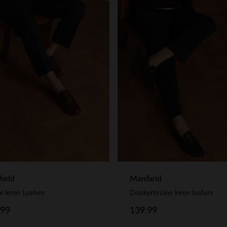
ield
Manfield
e leren Loafers
Donkerbruine leren loafers
.99
139.99