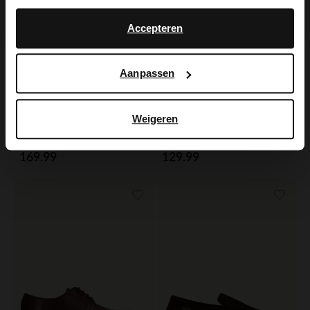
No, stay in Dutch
English
Accepteren
Aanpassen
Weigeren
Van Lier
Manfield
Zwarte leren veterschoenen
Taupe suède loafers
169.99
129.99