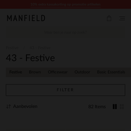
Doorgaan naar artikel
10% extra kassakorting op promotie artikelen
Festive
43 - Festive
43 - Festive
Festive
Brown
Officewear
Outdoor
Basic Essentials
FILTER
Aanbevolen
82 Items