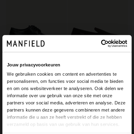
Jouw privacyvoorkeuren
Manfield
Manfield
We gebruiken cookies om content en advertenties te
Zwarte leren veterschoenen
Bruine suède loafers
personaliseren, om functies voor social media te bieden
169.99
119.99
×
en om ons websiteverkeer te analyseren. Ook delen we
View this website in English?
informatie over uw gebruik van onze site met onze
partners voor social media, adverteren en analyse. Deze
It looks like your language isn't Dutch. Would
partners kunnen deze gegevens combineren met andere
you like to switch to English?
informatie die u aan ze heeft verstrekt of die ze hebben
verzameld op basis van uw gebruik van hun services.
Yes, switch to