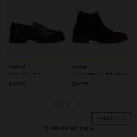
Manfield
Van Lier
Zwarte leren loafers
Donkerbruine suède chelsea boots
139.99
189.99
1
2
3
Huidige pagina
Vorige
Vorige
VOLGENDE
per pagina