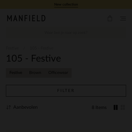
Doorgaan naar artikel
New collection
Festive
105 - Festive
105 - Festive
Festive
Brown
Officewear
FILTER
Aanbevolen
8 Items