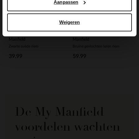
Aanpassen
Weigeren
Manfield
Manfield
Zwarte suède riem
Bruine gevlochten leren riem
39.99
59.99
De My Manfield
voordelen wachten