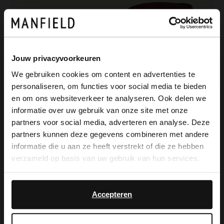
Jouw privacyvoorkeuren
We gebruiken cookies om content en advertenties te
personaliseren, om functies voor social media te bieden
Manfield
Manfield
×
en om ons websiteverkeer te analyseren. Ook delen we
View this website in English?
Taupe suède riem
Bruine leren riem
informatie over uw gebruik van onze site met onze
39.99
39.99
partners voor social media, adverteren en analyse. Deze
It looks like your language isn't Dutch. Would
partners kunnen deze gegevens combineren met andere
you like to switch to English?
informatie die u aan ze heeft verstrekt of die ze hebben
verzameld op basis van uw gebruik van hun services.
Yes, switch to
No, stay in Dutch
English
Accepteren