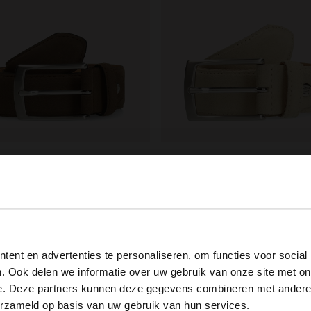
ield
Manfield
 suède riem
Beige suède riem
99
39.99
View this website in English?
ent en advertenties te personaliseren, om functies voor social
It looks like your language isn't Dutch. Would you like to
. Ook delen we informatie over uw gebruik van onze site met on
switch to English?
e. Deze partners kunnen deze gegevens combineren met andere i
erzameld op basis van uw gebruik van hun services.