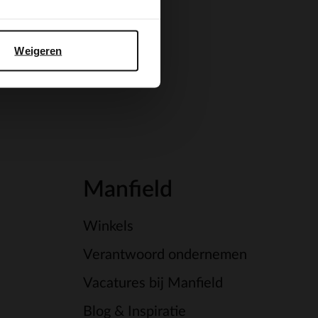
Weigeren
Manfield
Winkels
Verantwoord ondernemen
Vacatures bij Manfield
Blog & Inspiratie