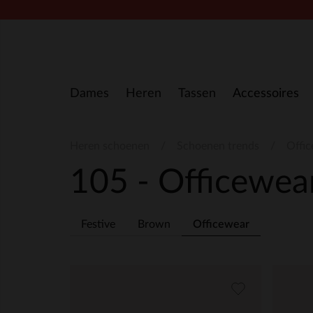
Doorgaan naar artikel
Dames
Heren
Tassen
Accessoires
Heren schoenen
Schoenen trends
Offi
105 - Officewea
Festive
Brown
Officewear