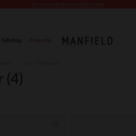
10% extra kassakorting op promotie artikelen
Giftshop
Promotie
cewear
105 - Officewear
r
(4)