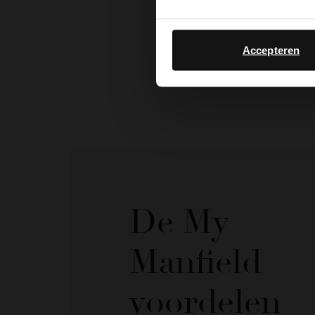
Accepteren
De My
Manfield
voordelen