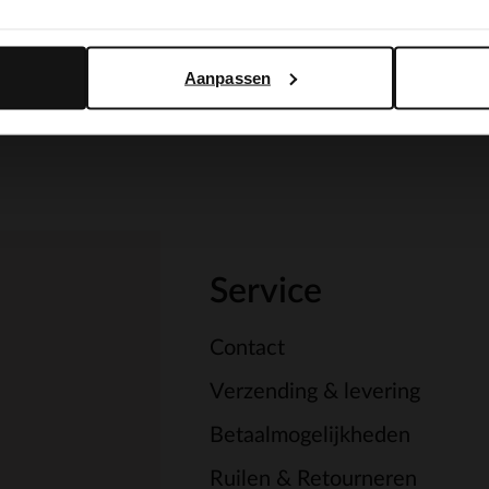
Yes, switch to English
No, stay in Dutch
Aanpassen
Service
Contact
Verzending & levering
Betaalmogelijkheden
Ruilen & Retourneren