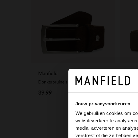
Manfield
Manf
Donkerbruine suède riem
Taupe
39.99
39.
Jouw privacyvoorkeuren
We gebruiken cookies om cont
websiteverkeer te analyseren
media, adverteren en analys
verstrekt of die ze hebben v