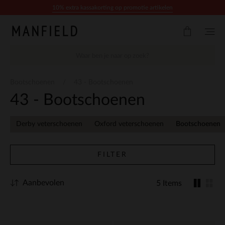
Doorgaan naar artikel
10% extra kassakorting op promotie artikelen
Bootschoenen
43 - Bootschoenen
43 - Bootschoenen
Derby veterschoenen
Oxford veterschoenen
Bootschoenen
FILTER
Aanbevolen
5 Items