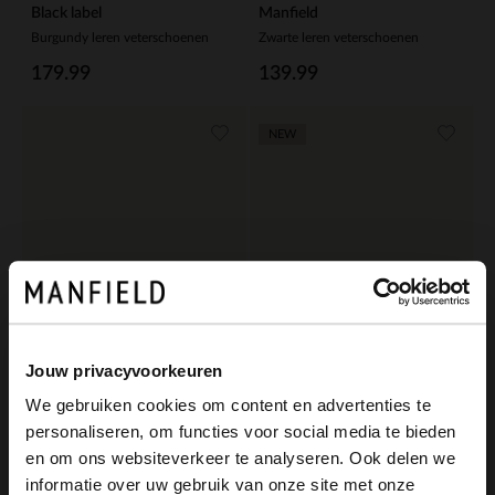
Black label
Manfield
Burgundy leren veterschoenen
Zwarte leren veterschoenen
179.99
139.99
NEW
Jouw privacyvoorkeuren
We gebruiken cookies om content en advertenties te
personaliseren, om functies voor social media te bieden
Manfield
Van Lier
×
en om ons websiteverkeer te analyseren. Ook delen we
View this website in English?
Zwarte lakleren veterschoenen
Donkerbruine leren veterschoenen
informatie over uw gebruik van onze site met onze