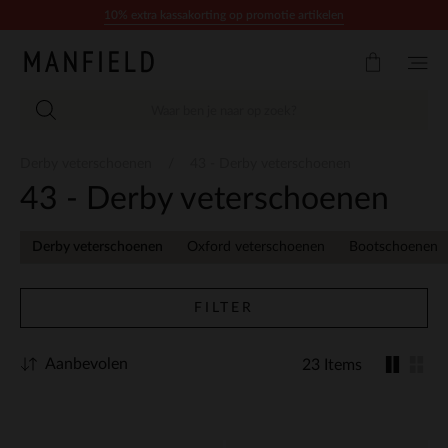
Doorgaan naar artikel
10% extra kassakorting op promotie artikelen
Derby veterschoenen
43 - Derby veterschoenen
43 - Derby veterschoenen
Derby veterschoenen
Oxford veterschoenen
Bootschoenen
FILTER
Aanbevolen
23 Items