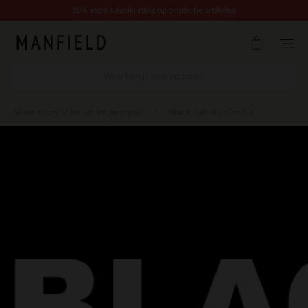
Doorgaan naar artikel
10% extra kassakorting op promotie artikelen
Shoe story's: let us inspire you
Black Label collectie