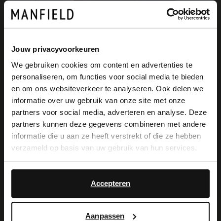
Jouw privacyvoorkeuren
We gebruiken cookies om content en advertenties te
personaliseren, om functies voor social media te bieden
×
en om ons websiteverkeer te analyseren. Ook delen we
View this website in English?
informatie over uw gebruik van onze site met onze
Veterschoenen met een twist
partners voor social media, adverteren en analyse. Deze
It looks like your language isn't Dutch. Would
partners kunnen deze gegevens combineren met andere
you like to switch to English?
Naast prachtige basic artikelen, zijn er dit seizoen ook
informatie die u aan ze heeft verstrekt of die ze hebben
veterschoenen
met een mooie print toegevoegd aan de
verzameld op basis van uw gebruik van hun services.
collectie. Het merk kenmerkt zich dit seizoen door de
Yes, switch to
No, stay in Dutch
afwisseling van opvallende prints en klassieke kleuren, iets
English
wat de uitstraling van de schoenen uniek maakt. Deze
Accepteren
schoenen
zijn perfect voor de heren met lef. Natuurlijk is er
bij elke
schoen
een bijpassen de
riem
, zodat je je look
helemaal af kan maken.
Aanpassen