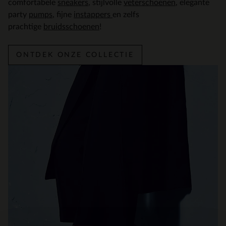
comfortabele
sneakers
, stijlvolle
veterschoenen
, elegante
party
pumps
, fijne
instappers
en zelfs
prachtige
bruidsschoenen
!
ONTDEK ONZE COLLECTIE