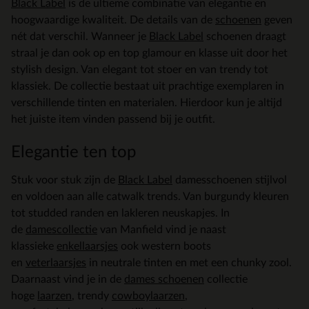
Black Label
is de ultieme combinatie van elegantie en
hoogwaardige kwaliteit. De details van de
schoenen
geven
nét dat verschil. Wanneer je
Black Label
schoenen draagt
straal je dan ook op en top glamour en klasse uit door het
stylish design. Van elegant tot stoer en van trendy tot
klassiek. De collectie bestaat uit prachtige exemplaren in
verschillende tinten en materialen. Hierdoor kun je altijd
het juiste item vinden passend bij je outfit.
Elegantie ten top
Stuk voor stuk zijn de
Black Label
damesschoenen stijlvol
en voldoen aan alle catwalk trends. Van burgundy kleuren
tot studded randen en lakleren neuskapjes. In
de
damescollectie
van Manfield vind je naast
klassieke
enkellaarsjes
ook western boots
en
veterlaarsjes
in neutrale tinten en met een chunky zool.
Daarnaast vind je in de
dames schoenen
collectie
hoge
laarzen
, trendy
cowboylaarzen
,