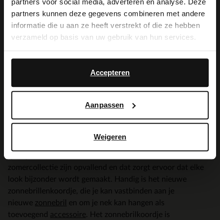
partners voor social media, adverteren en analyse. Deze
It looks like your language isn't Dutch. Would
partners kunnen deze gegevens combineren met andere
you like to switch to English?
informatie die u aan ze heeft verstrekt of die ze hebben
verzameld op basis van uw gebruik van hun services.
Yes, switch to
No, stay in Dutch
English
Accepteren
Aanpassen
Summer essentials
Combineer rijke kleuren met subtiele toevoegingen en
Weigeren
maak de look compleet met een grote zonnebril, een
sjaaltje en een
schoudertas
. De
zonnebrillen
in onze
zomercollectie zijn opvallend en dat zorgt ervoor dat elke
look bijzonder wordt gemaakt. Handig is het nieuwe
zonnebrillenkoordje, die je kan vastbinden aan je
nieuwe
zonnebril
en om je nek kan hangen als
toevoegend
accessoire
. Het zonnebrilkoordje is