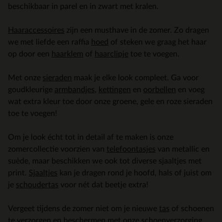
beschikbaar in parel en in zwart met kralen.
Haaraccessoires
zijn een musthave in de zomer. Zo dragen
we met liefde een raffia
hoed
of steken we graag het haar
op door een
haarklem
of
haarclipje
toe te voegen.
Met onze
sieraden
maak je elke look compleet. Ga voor
goudkleurige
armbandjes
,
kettingen
en
oorbellen
en voeg
wat extra kleur toe door onze groene, gele en roze sieraden
toe te voegen!
Om je look écht tot in detail af te maken is onze
zomercollectie voorzien van
telefoontasjes
van metallic en
suède, maar beschikken we ook tot diverse sjaaltjes met
print.
Sjaaltjes
kan je dragen rond je hoofd, hals of juist om
je
schoudertas
voor nét dat beetje extra!
Vergeet tijdens de zomer niet om je nieuwe
tas
of schoenen
te verzorgen en beschermen met onze
schoenverzorging
.