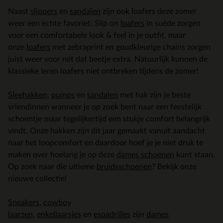
Naast
slippers
en
sandalen
zijn ook loafers deze zomer
weer een echte favoriet. Slip on
loafers
in suède zorgen
voor een comfortabele look & feel in je outfit, maar
onze
loafers
met zebraprint en goudkleurige chains zorgen
juist weer voor nét dat beetje extra. Natuurlijk kunnen de
klassieke leren loafers niet ontbreken tijdens de zomer!
Sleehakken
,
pumps
en
sandalen
met hak zijn je beste
vriendinnen wanneer je op zoek bent naar een feestelijk
schoentje maar tegelijkertijd een stukje comfort belangrijk
vindt. Onze hakken zijn dit jaar gemaakt vanuit aandacht
naar het loopcomfort en daardoor hoef je je niet druk te
maken over hoelang je op deze
dames schoenen
kunt staan.
Op zoek naar die ultieme
bruidsschoenen
? Bekijk onze
nieuwe collectie!
Sneakers
,
cowboy
laarzen
,
enkellaarsjes
en
espadrilles
zijn
dames