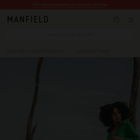
Doorgaan naar artikel
10% extra kassakorting op promotie artikelen
Shoe story's: let us inspire you
A summer breeze