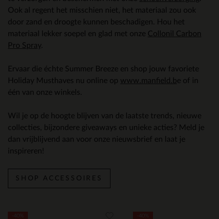
Ook al regent het misschien niet, het materiaal zou ook
door zand en droogte kunnen beschadigen. Hou het
materiaal lekker soepel en glad met onze
Collonil Carbon
Pro Spray
.
Ervaar die échte Summer Breeze en shop jouw favoriete
Holiday Musthaves nu online op
www.manfield.b
e of in
één van onze winkels.
Wil je op de hoogte blijven van de laatste trends, nieuwe
collecties, bijzondere giveaways en unieke acties? Meld je
dan vrijblijvend aan voor onze nieuwsbrief en laat je
inspireren!
SHOP ACCESSOIRES
Item
-40%
-40%