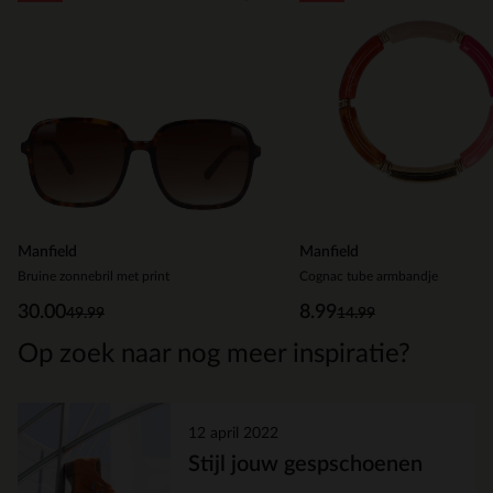
1
of
5
Manfield
Manfield
Bruine zonnebril met print
Cognac tube armbandje
30.00
8.99
49.99
14.99
Op zoek naar nog meer inspiratie?
12 april 2022
Stijl jouw gespschoenen