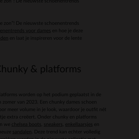
 de zon”! De nieuwste schoenentrends
 de zon”! De nieuwste schoenentrends
enentrends voor dames
en hoe je deze
aden
en laat je inspireren voor de lente
Chunky & platforms
atforms worden op het podium geplaatst in de
en zomer van 2023. Een chunky dames schoen
oor meer volume in je look, waardoor je outfit nét
tje extra creëert. Onder chunky en platforms
an we
chelsea boots
,
sneakers
,
enkellaarsjes
en
neuze
sandalen
. Deze trend kan echter volledig