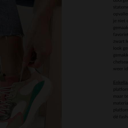
doorget
statem
opvalle
je niet
gemaakt
favorie
zwart 
look ge
gemakke
chelsea
weer i
Enkella
platfor
maar te
materi
platfo
dé fash