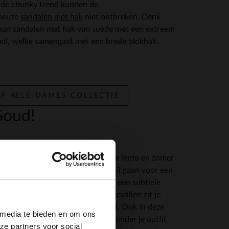
 de chunky trend kunnen de
neuze
sandalen met hak
niet ontbreken. Denk
 aan sandalen met hak van suède met een extreem
ol, welke samengaat met een brede blokhak.
P ALLE DAMES COLLECTIE
Goud!
aakt een enorme comeback in de lente en zomer
3. Wij houden ervan! Of je nu wil gaan voor een
×
ge gouden look, of je kiest ervoor een subtiele
touch aan te brengen; in beide gevallen zit je
jdens de lente en zomer van 2023. Ook in deze
 media te bieden en om ons
kan je hoge
goudkleurige laarzen
onder je outfit
ze partners voor social