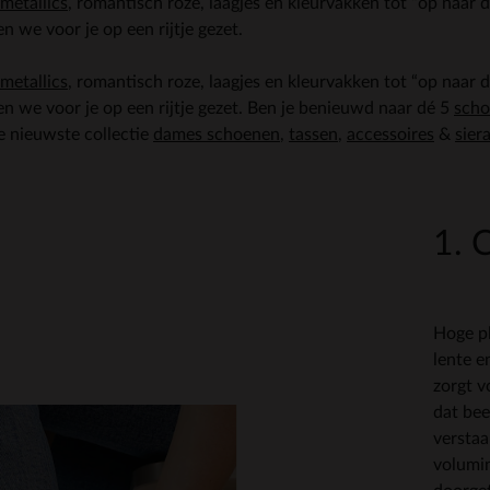
metallics
, romantisch roze, laagjes en kleurvakken tot “op naar
 we voor je op een rijtje gezet.
metallics
, romantisch roze, laagjes en kleurvakken tot “op naar
 we voor je op een rijtje gezet. Ben je benieuwd naar dé 5
scho
de nieuwste collectie
dames schoenen
,
tassen
,
accessoires
&
sier
1. 
Hoge pl
lente 
zorgt v
dat bee
versta
volumi