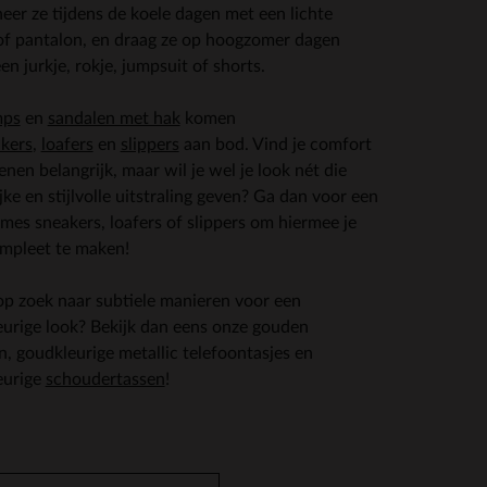
er ze tijdens de koele dagen met een lichte
f pantalon, en draag ze op hoogzomer dagen
en jurkje, rokje, jumpsuit of shorts.
ps
en
sandalen met hak
komen
kers
,
loafers
en
slippers
aan bod. Vind je comfort
enen belangrijk, maar wil je wel je look nét die
ijke en stijlvolle uitstraling geven? Ga dan voor een
mes sneakers, loafers of slippers om hiermee je
mpleet te maken!
op zoek naar subtiele manieren voor een
urige look? Bekijk dan eens onze gouden
n, goudkleurige metallic telefoontasjes en
eurige
schoudertassen
!