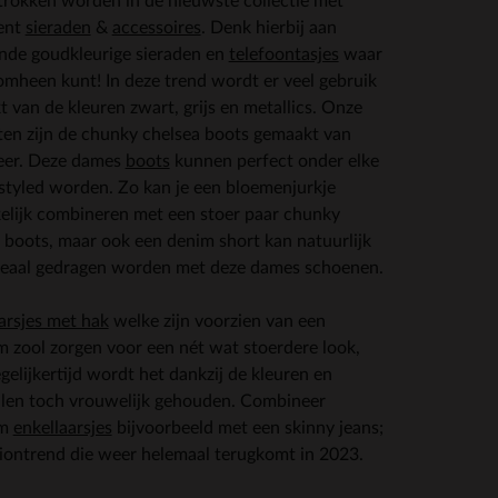
rokken worden in de nieuwste collectie met
ent
sieraden
&
accessoires
. Denk hierbij aan
nde goudkleurige sieraden en
telefoontasjes
waar
 omheen kunt! In deze trend wordt er veel gebruik
 van de kleuren zwart, grijs en metallics. Onze
ten zijn de chunky chelsea boots gemaakt van
leer. Deze dames
boots
kunnen perfect onder elke
styled worden. Zo kan je een bloemenjurkje
lijk combineren met een stoer paar chunky
 boots, maar ook een denim short kan natuurlijk
deaal gedragen worden met deze dames schoenen.
arsjes met hak
welke zijn voorzien van een
m zool zorgen voor een nét wat stoerdere look,
gelijkertijd wordt het dankzij de kleuren en
alen toch vrouwelijk gehouden. Combineer
rm
enkellaarsjes
bijvoorbeeld met een skinny jeans;
iontrend die weer helemaal terugkomt in 2023.