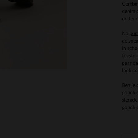
Combine
denim o
onder e
Na
pum
de
snea
in scho
feestel
paar da
look co
Ben je 
goudkle
sierade
goudkl