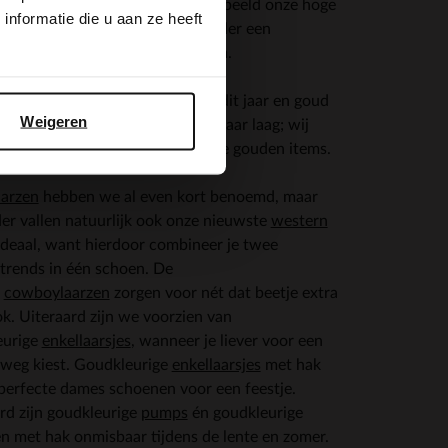
voor een prachtige look. Bijvoorbeeld onze hoge
nformatie die u aan ze heeft
oudkleurige laarzen
, draag ze onder een
leurd jurkje of in een lichte denim.
cs
zijn niet meer weg te denken dit jaar en goud
Weigeren
aarin het voortouw. Van hoog naar laag; wij
e mee in onze nieuwste collectie gouden items.
aarzen
hebben we al even kort benoemd, maar
er vallen natuurlijk ook onze nieuwste
western
 Ideaal, want hierdoor combineer je twee
trends in één schoen. De
n
cowboylaarzen
zorgen voor nét dat beetje extra
ook. Uiteraard zijn we voorzien van
eurige
enkellaarsjes
, wanneer je liever voor een
weg kiest. Goudkleurige
enkellaarsjes
met hak
 perfecte dames schoenen voor een feestje.
rd zijn goudkleurige
pumps
én goudkleurige
n met hak onmisbaar tijdens de lente en zomer.