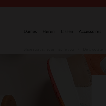
Doorgaan naar artikel
Dames
Heren
Tassen
Accessoires
Shoe story's: let us inspire you
De grootste 