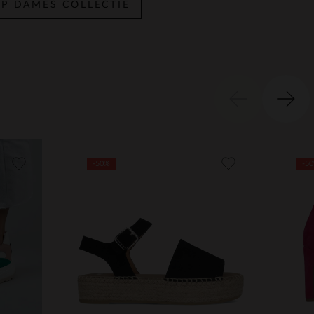
P DAMES COLLECTIE
-50%
-5