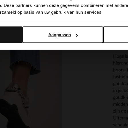
dragen 
switch to English?
e. Deze partners kunnen deze gegevens combineren met andere i
leren
g
erzameld op basis van uw gebruik van hun services.
rijkgek
Yes, switch to English
No, stay in Dutch
Metalli
Aanpassen
neemt d
nemen j
Hoge l
hierond
boots
.
fashion
goude
in je l
goudkl
midden
zijn de
Uiteraa
sandale