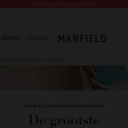
10% extra kassakorting op promotie artikelen
Giftshop
Promotie
modetrends voor lente zomer 2023
Bekijk dé 5 schoenentrends voor dames
De grootste