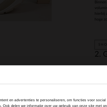
Binnen
volumi
hierbij
hoge zo
SHO
2. 
Goud
m
van 202
volledi
View this website in English?
gouden 
goed ti
ent en advertenties te personaliseren, om functies voor social
zomer 
It looks like your language isn't Dutch. Would you like to
. Ook delen we informatie over uw gebruik van onze site met on